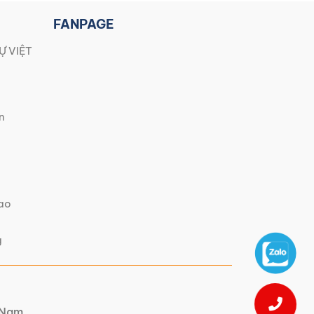
FANPAGE
Ự VIỆT
n
iao
g
t Nam