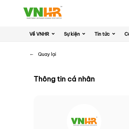
Về VNHR
Sự kiện
Tin tức
C
←
Quay lại
Thông tin cá nhân