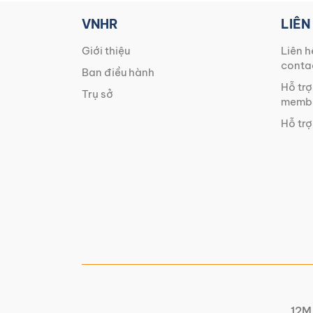
VNHR
LIÊN
Giới thiệu
Liên h
conta
Ban điều hành
Hỗ trợ
Trụ sở
membe
Hỗ trợ
12M 