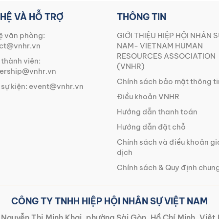
 HỆ VÀ HỖ TRỢ
THÔNG TIN
ệ văn phòng:
GIỚI THIỆU HIỆP HỘI NHÂN S
ct@vnhr.vn
NAM- VIETNAM HUMAN
RESOURCES ASSOCIATION
 thành viên:
(VNHR)
rship@vnhr.vn
Chính sách bảo mật thông ti
 sự kiện:
event@vnhr.vn
Điều khoản VNHR
Hướng dẫn thanh toán
Hướng dẫn đặt chỗ
Chính sách và điều khoản g
dịch
Chính sách & Quy định chun
CÔNG TY TNHH HIỆP HỘI NHÂN SỰ VIỆT NAM
Nguyễn Thị Minh Khai, phường Sài Gòn, Hồ Chí Minh, Việ