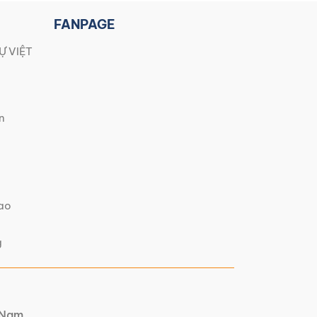
FANPAGE
Ự VIỆT
n
iao
g
t Nam