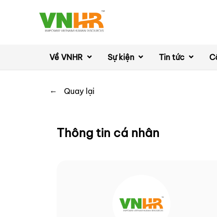
Về VNHR
Sự kiện
Tin tức
C
←
Quay lại
Thông tin cá nhân