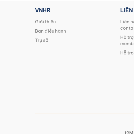
VNHR
LIÊN
Giới thiệu
Liên h
conta
Ban điều hành
Hỗ trợ
Trụ sở
membe
Hỗ trợ
12M 