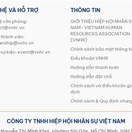
 HỆ VÀ HỖ TRỢ
THÔNG TIN
ệ văn phòng:
GIỚI THIỆU HIỆP HỘI NHÂN S
ct@vnhr.vn
NAM- VIETNAM HUMAN
RESOURCES ASSOCIATION
 thành viên:
(VNHR)
rship@vnhr.vn
Chính sách bảo mật thông ti
 sự kiện:
event@vnhr.vn
Điều khoản VNHR
Hướng dẫn thanh toán
Hướng dẫn đặt chỗ
Chính sách và điều khoản g
dịch
Chính sách & Quy định chun
CÔNG TY TNHH HIỆP HỘI NHÂN SỰ VIỆT NAM
Nguyễn Thị Minh Khai, phường Sài Gòn, Hồ Chí Minh, Việ