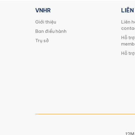
VNHR
LIÊN
Giới thiệu
Liên h
conta
Ban điều hành
Hỗ trợ
Trụ sở
membe
Hỗ trợ
12M 