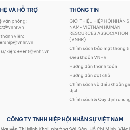
 HỆ VÀ HỖ TRỢ
THÔNG TIN
ệ văn phòng:
GIỚI THIỆU HIỆP HỘI NHÂN S
ct@vnhr.vn
NAM- VIETNAM HUMAN
RESOURCES ASSOCIATION
 thành viên:
(VNHR)
rship@vnhr.vn
Chính sách bảo mật thông ti
 sự kiện:
event@vnhr.vn
Điều khoản VNHR
Hướng dẫn thanh toán
Hướng dẫn đặt chỗ
Chính sách và điều khoản g
dịch
Chính sách & Quy định chun
CÔNG TY TNHH HIỆP HỘI NHÂN SỰ VIỆT NAM
Nguyễn Thị Minh Khai, phường Sài Gòn, Hồ Chí Minh, Việ