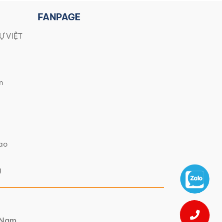
FANPAGE
Ự VIỆT
n
iao
g
t Nam