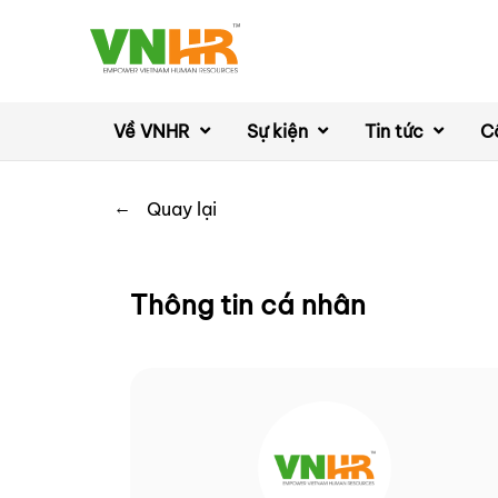
Về VNHR
Sự kiện
Tin tức
C
←
Quay lại
Thông tin cá nhân