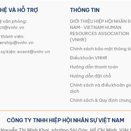
 HỆ VÀ HỖ TRỢ
THÔNG TIN
ệ văn phòng:
GIỚI THIỆU HIỆP HỘI NHÂN S
ct@vnhr.vn
NAM- VIETNAM HUMAN
RESOURCES ASSOCIATION
 thành viên:
(VNHR)
rship@vnhr.vn
Chính sách bảo mật thông ti
 sự kiện:
event@vnhr.vn
Điều khoản VNHR
Hướng dẫn thanh toán
Hướng dẫn đặt chỗ
Chính sách và điều khoản g
dịch
Chính sách & Quy định chun
CÔNG TY TNHH HIỆP HỘI NHÂN SỰ VIỆT NAM
Nguyễn Thị Minh Khai, phường Sài Gòn, Hồ Chí Minh, Việ