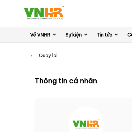
Về VNHR
Sự kiện
Tin tức
C
←
Quay lại
Thông tin cá nhân