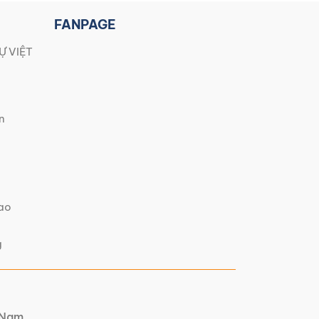
FANPAGE
Ự VIỆT
n
iao
g
t Nam