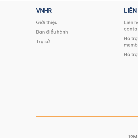
VNHR
LIÊN
Giới thiệu
Liên h
conta
Ban điều hành
Hỗ trợ
Trụ sở
membe
Hỗ trợ
12M 