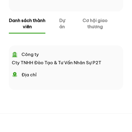
Danh sách thành
Dự
Cơ hội giao
viên
án
thương
Công ty
Cty TNHH Đào Tạo & Tư Vấn Nhân Sự P2T
Địa chỉ