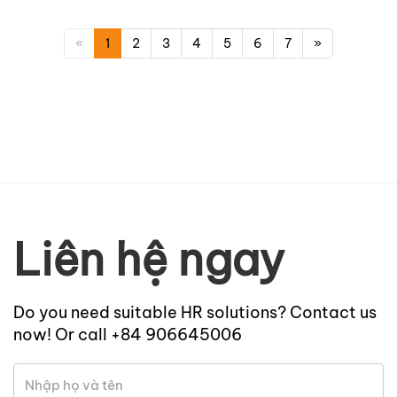
«
1
2
3
4
5
6
7
»
Liên hệ ngay
Do you need suitable HR solutions? Contact us
now! Or call +84 906645006