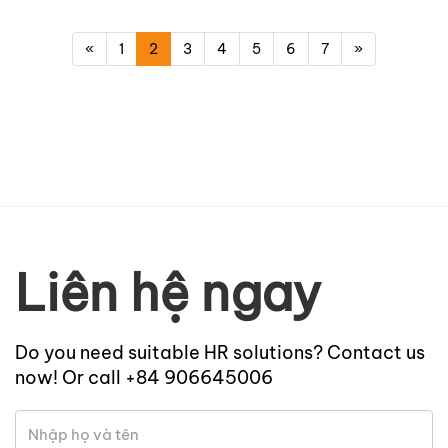
«
1
2
3
4
5
6
7
»
Liên hệ ngay
Do you need suitable HR solutions? Contact us
now! Or call +84 906645006