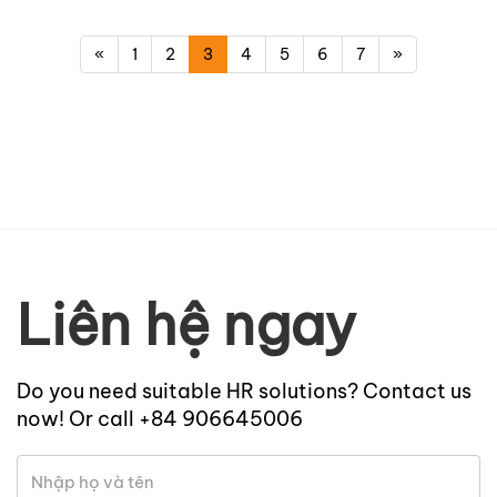
«
1
2
3
4
5
6
7
»
Liên hệ ngay
Do you need suitable HR solutions? Contact us
now! Or call +84 906645006