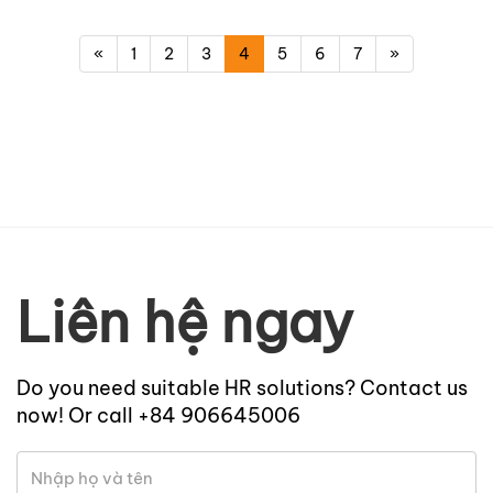
«
1
2
3
4
5
6
7
»
Liên hệ ngay
Do you need suitable HR solutions? Contact us
now! Or call +84 906645006