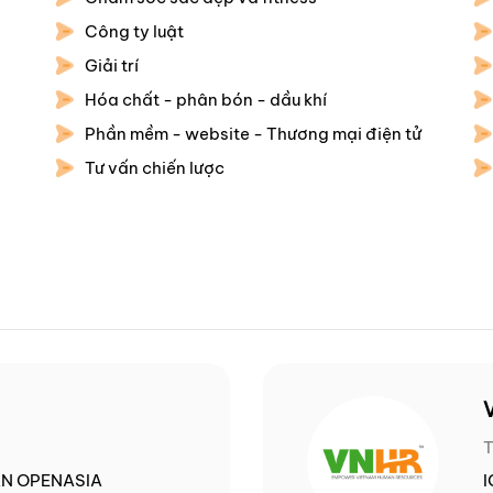
Công ty luật
Giải trí
Hóa chất - phân bón - dầu khí
Phần mềm - website - Thương mại điện tử
Tư vấn chiến lược
T
N OPENASIA
I