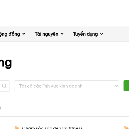
ộng đồng
Tài nguyên
Tuyển dụng
ng
h
Chăm sóc sắc đẹp và fitness