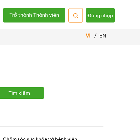
Trở thành Thành viên
Đăng nhập
VI
/
EN
Tìm kiếm
Chăm sóc sức khỏe và bệnh viên