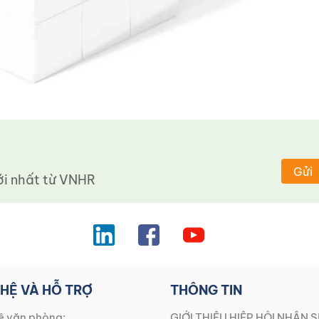
Gửi
 nhất từ ​​VNHR
 HỆ VÀ HỖ TRỢ
THÔNG TIN
ệ văn phòng:
GIỚI THIỆU HIỆP HỘI NHÂN S