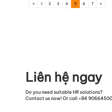
«
1
2
3
4
5
6
7
»
Liên hệ ngay
Do you need suitable HR solutions?
Contact us now! Or call +84 9066450