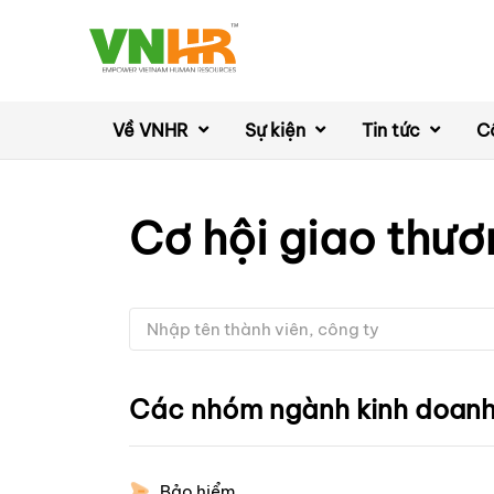
Về VNHR
Sự kiện
Tin tức
C
Cơ hội giao thươ
Các nhóm ngành kinh doan
Bảo hiểm