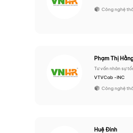
Công nghệ thô
Phạm Thị Hằn
Tư vấn nhân sự tổ
VTVCab -INC
Công nghệ thô
Huệ Đinh