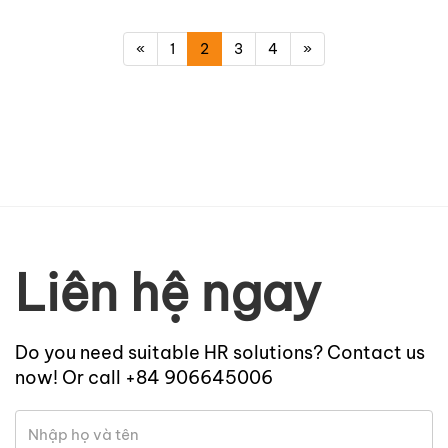
«
1
2
3
4
»
Liên hệ ngay
Do you need suitable HR solutions? Contact us
now! Or call +84 906645006