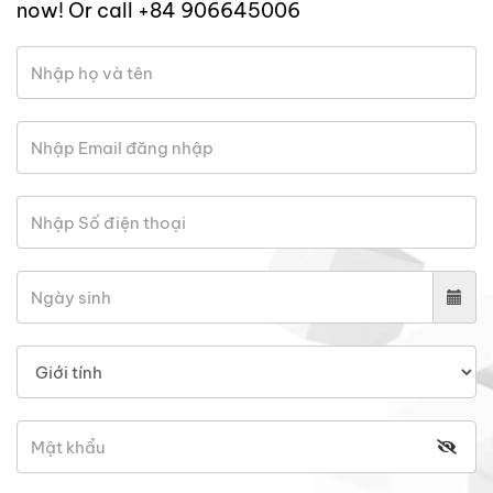
now! Or call +84 906645006