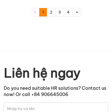
«
1
2
3
4
»
Liên hệ ngay
Do you need suitable HR solutions? Contact us
now! Or call +84 906645006