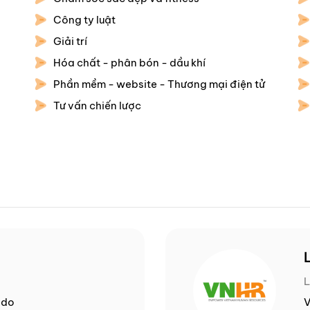
Công ty luật
Giải trí
Hóa chất - phân bón - dầu khí
Phần mềm - website - Thương mại điện tử
Tư vấn chiến lược
L
ido
V