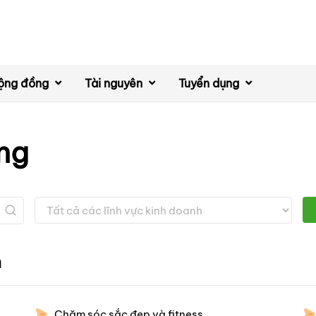
ộng đồng
Tài nguyên
Tuyển dụng
ng
h
Chăm sóc sắc đẹp và fitness