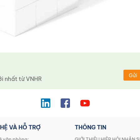
Gửi
 nhất từ ​​VNHR
 HỆ VÀ HỖ TRỢ
THÔNG TIN
ệ văn phòng:
GIỚI THIỆU HIỆP HỘI NHÂN S