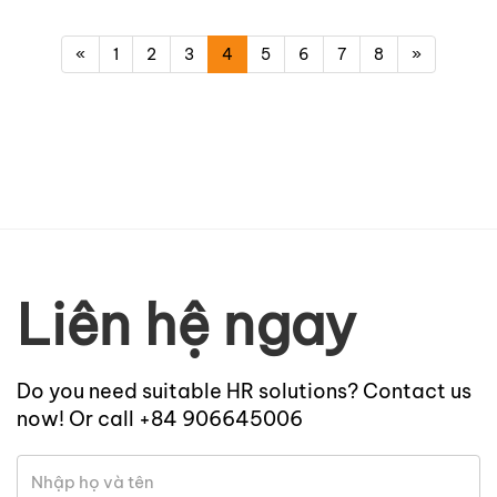
«
1
2
3
4
5
6
7
8
»
Liên hệ ngay
Do you need suitable HR solutions? Contact us
now! Or call +84 906645006