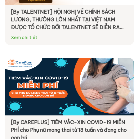
[By TALENTNET] HỘI NGHỊ VỀ CHÍNH SÁCH
LƯƠNG, THƯỞNG LỚN NHẤT TẠI VIỆT NAM
ĐƯỢC TỔ CHỨC BỞI TALENTNET SẼ DIỄN RA
VÀO NGÀY 22/10/2021
Xem chi tiết
[By CAREPLUS] TIÊM VẮC-XIN COVID-19 MIỄN
PHÍ cho Phụ nữ mang thai từ 13 tuần và đang cho
con bú