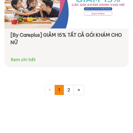
[By Careplus] GIẢM 15% TẤT CẢ GÓI KHÁM CHO
NỮ
Xem chi tiết
«
1
2
»