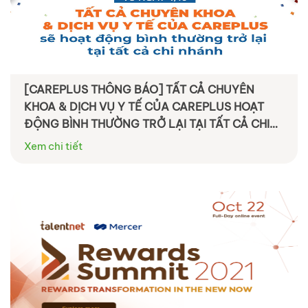
[CAREPLUS THÔNG BÁO] TẤT CẢ CHUYÊN
KHOA & DỊCH VỤ Y TẾ CỦA CAREPLUS HOẠT
ĐỘNG BÌNH THƯỜNG TRỞ LẠI TẠI TẤT CẢ CHI
NHÁNH TỪ NGÀY 4/10
Xem chi tiết