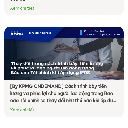
Xem chi tiết
[By KPMG ONDEMAND] Cách trình bày tiền
lương và phúc lợi cho người lao động trong Báo
cáo Tài chính sẽ thay đổi như thế nào khi áp dụng
IFRS?
Xem chi tiết