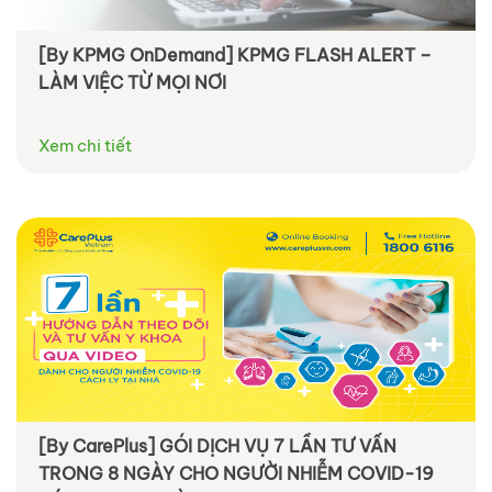
[By KPMG OnDemand] KPMG FLASH ALERT –
LÀM VIỆC TỪ MỌI NƠI
Xem chi tiết
[By CarePlus] GÓI DỊCH VỤ 7 LẦN TƯ VẤN
TRONG 8 NGÀY CHO NGƯỜI NHIỄM COVID-19