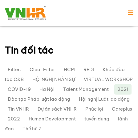
Tin đối tác
Filter:
Clear Filter
HCM
REDI
Khóa đào
tạo C&B
HỘI NGHỊ NHÂN SỰ
VIRTUAL WORKSHOP
COVID-19
Hà Nội
Talent Management
2021
Đào tạo Pháp luật lao động
Hội nghị Luật lao động
Tin VNHR
Dự án sách VNHR
Phúc lợi
Careplus
2022
Human Development
tuyển dụng
lãnh
đạo
Thế hệ Z