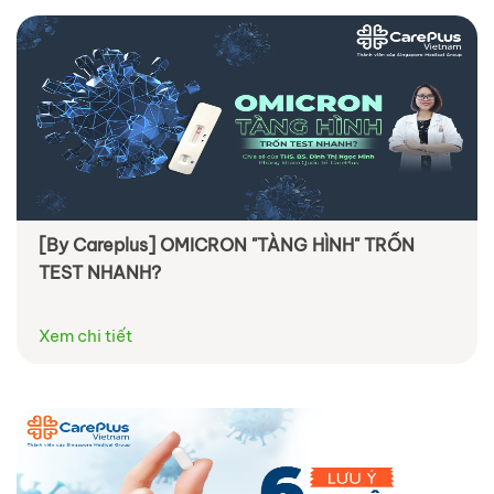
[By Careplus] OMICRON "TÀNG HÌNH" TRỐN
TEST NHANH?
Xem chi tiết