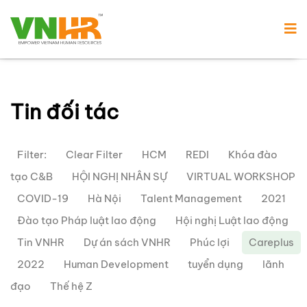
Tin đối tác
Filter:
Clear Filter
HCM
REDI
Khóa đào
tạo C&B
HỘI NGHỊ NHÂN SỰ
VIRTUAL WORKSHOP
COVID-19
Hà Nội
Talent Management
2021
Đào tạo Pháp luật lao động
Hội nghị Luật lao động
Tin VNHR
Dự án sách VNHR
Phúc lợi
Careplus
2022
Human Development
tuyển dụng
lãnh
đạo
Thế hệ Z