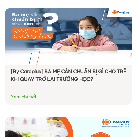
[By Careplus] BA MẸ CẦN CHUẨN BỊ GÌ CHO TRẺ
KHI QUAY TRỞ LẠI TRƯỜNG HỌC?
Xem chi tiết