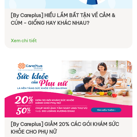
[By Careplus] HIỂU LẦM BẤT TẬN VỀ CẢM &
CÚM - GIỐNG HAY KHÁC NHAU?
Xem chi tiết
[By Careplus] GIẢM 20% CÁC GÓI KHÁM SỨC
KHỎE CHO PHỤ NỮ