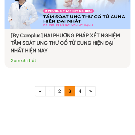
[By Careplus] HAI PHƯƠNG PHÁP XÉT NGHIỆM
TẦM SOÁT UNG THƯ CỔ TỬ CUNG HIỆN ĐẠI
NHẤT HIỆN NAY
Xem chi tiết
«
1
2
3
4
»