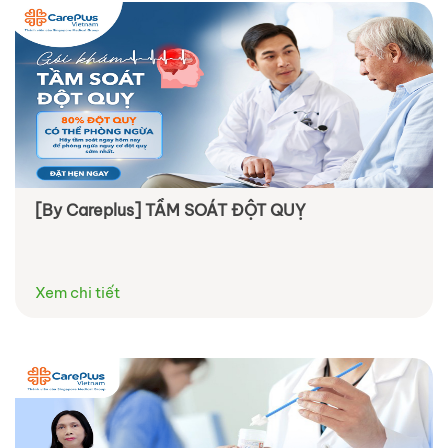
[By Careplus] TẦM SOÁT ĐỘT QUỴ
Xem chi tiết