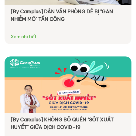
[By Careplus] DÂN VĂN PHÒNG DỄ BỊ "GAN
NHIỄM MỠ" TẤN CÔNG
Xem chi tiết
[By Careplus] KHÔNG BỎ QUÊN "SỐT XUẤT
HUYẾT" GIỮA DỊCH COVID-19