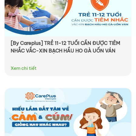
[By Careplus] TRẺ 11-12 TUỔI CẦN ĐƯỢC TIÊM
NHẮC VẮC-XIN BẠCH HẦU HO GÀ UỐN VÁN
Xem chi tiết