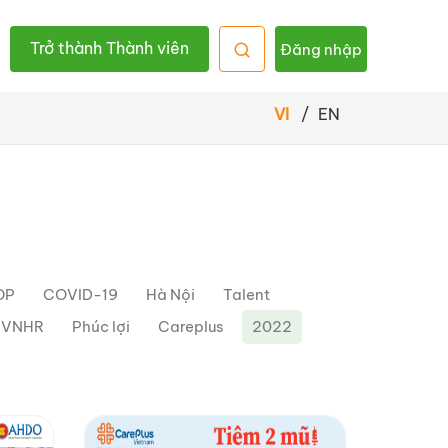
Trở thành Thành viên
Đăng nhập
VI
/
EN
OP
COVID-19
Hà Nội
Talent
h VNHR
Phúc lợi
Careplus
2022