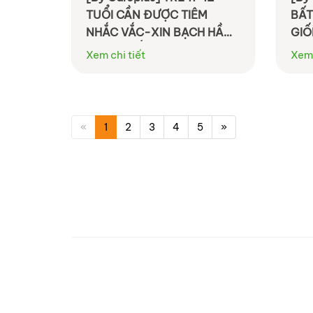
TUỔI CẦN ĐƯỢC TIÊM
BẤT
NHẮC VẮC-XIN BẠCH HẦU
GIỐ
HO GÀ UỐN VÁN
Xem chi tiết
Xem 
«
1
2
3
4
5
»