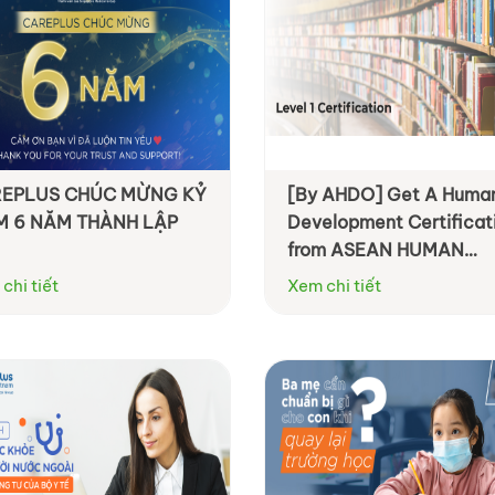
EPLUS CHÚC MỪNG KỶ
[By AHDO] Get A Huma
M 6 NĂM THÀNH LẬP
Development Certificat
from ASEAN HUMAN
DEVELOPMENT
chi tiết
Xem chi tiết
ORGANIZATION