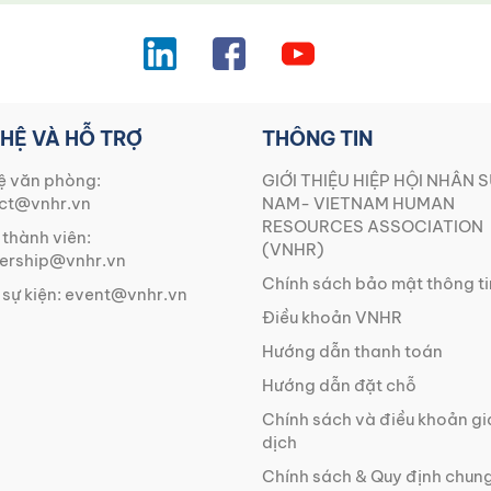
 HỆ VÀ HỖ TRỢ
THÔNG TIN
ệ văn phòng:
GIỚI THIỆU HIỆP HỘI NHÂN S
ct@vnhr.vn
NAM- VIETNAM HUMAN
RESOURCES ASSOCIATION
 thành viên:
(VNHR)
rship@vnhr.vn
Chính sách bảo mật thông ti
 sự kiện:
event@vnhr.vn
Điều khoản VNHR
Hướng dẫn thanh toán
Hướng dẫn đặt chỗ
Chính sách và điều khoản g
dịch
Chính sách & Quy định chun