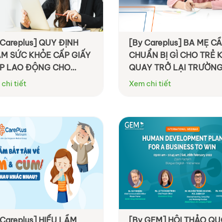
 Careplus] QUY ĐỊNH
[By Careplus] BA MẸ C
M SỨC KHỎE CẤP GIẤY
CHUẨN BỊ GÌ CHO TRẺ K
P LAO ĐỘNG CHO
QUAY TRỞ LẠI TRƯỜN
ỜI NƯỚC NGOÀI THEO
HỌC?
chi tiết
Xem chi tiết
NG TƯ MỚI NHẤT
 Careplus] HIỂU LẦM
[By GEM] HỘI THẢO Q