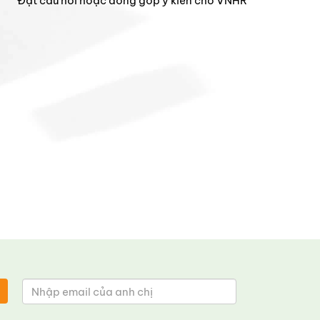
Đặt câu hỏi hoặc đóng góp ý kiến cho VNHR