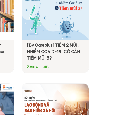
n
[By Careplus] TIÊM 2 MŨI,
ion
NHIỄM COVID-19, CÓ CẦN
TIÊM MŨI 3?
Xem chi tiết