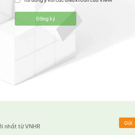
Tôi đồng ý với các điều khoản của VNHR
Đăng ký
Gửi
 nhất từ ​​VNHR