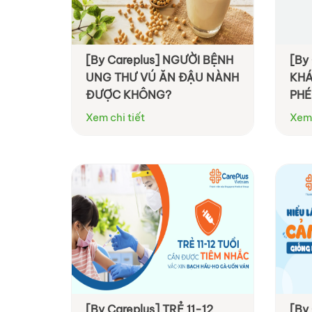
[By Careplus] NGƯỜI BỆNH
[By
UNG THƯ VÚ ĂN ĐẬU NÀNH
KHÁ
ĐƯỢC KHÔNG?
PHÉ
NGƯ
Xem chi tiết
Xem 
THÔ
[By Careplus] TRẺ 11-12
[By