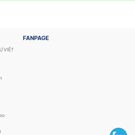
FANPAGE
Ự VIỆT
n
iao
g