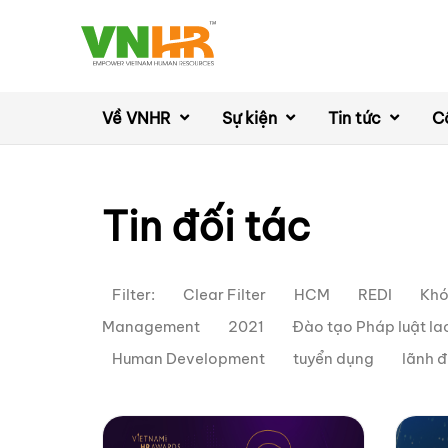
Về VNHR
Sự kiện
Tin tức
C
Tin đối tác
Filter:
Clear Filter
HCM
REDI
Khó
Management
2021
Đào tạo Pháp luật l
Human Development
tuyển dụng
lãnh 