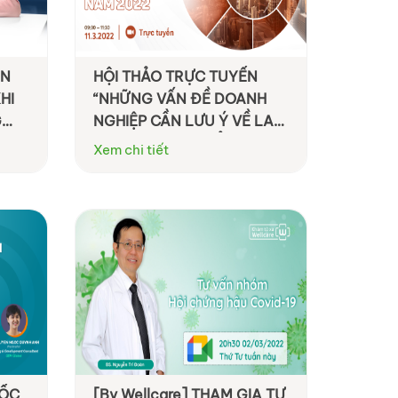
ẦN
HỘI THẢO TRỰC TUYẾN
HI
“NHỮNG VẤN ĐỀ DOANH
G
NGHIỆP CẦN LƯU Ý VỀ LAO
ĐỘNG VÀ BẢO HIỂM XÃ HỘI
Xem chi tiết
NĂM 2022”
UỐC
[By Wellcare] THAM GIA TƯ