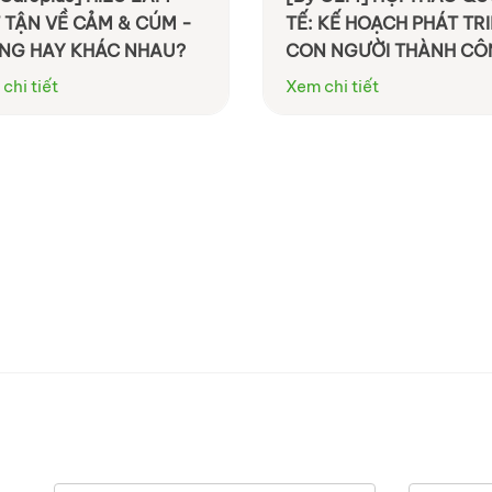
 TẬN VỀ CẢM & CÚM -
TẾ: KẾ HOẠCH PHÁT TR
NG HAY KHÁC NHAU?
CON NGƯỜI THÀNH C
CÙNG DOANH NGHIỆP
chi tiết
Xem chi tiết