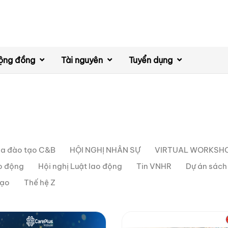
ộng đồng
Tài nguyên
Tuyển dụng
a đào tạo C&B
HỘI NGHỊ NHÂN SỰ
VIRTUAL WORKSH
ao động
Hội nghị Luật lao động
Tin VNHR
Dự án sác
đạo
Thế hệ Z