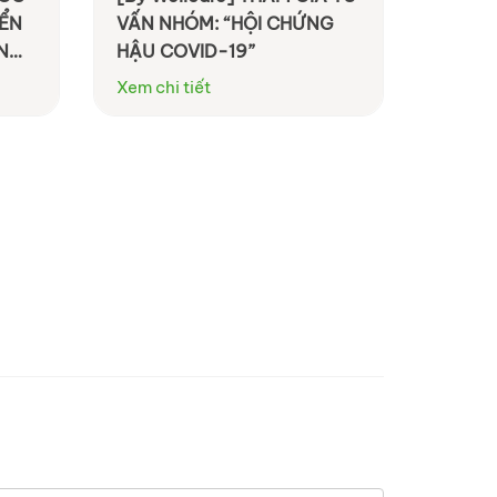
IỂN
VẤN NHÓM: “HỘI CHỨNG
ÔNG
HẬU COVID-19”
Xem chi tiết