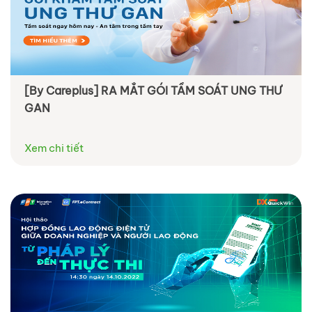
[By Careplus] RA MẮT GÓI TẦM SOÁT UNG THƯ
GAN
Xem chi tiết