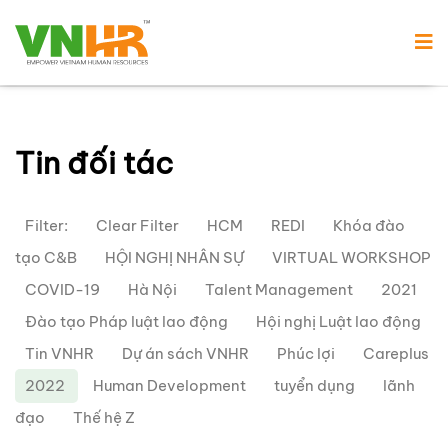
Tin đối tác
Filter:
Clear Filter
HCM
REDI
Khóa đào
tạo C&B
HỘI NGHỊ NHÂN SỰ
VIRTUAL WORKSHOP
COVID-19
Hà Nội
Talent Management
2021
Đào tạo Pháp luật lao động
Hội nghị Luật lao động
Tin VNHR
Dự án sách VNHR
Phúc lợi
Careplus
2022
Human Development
tuyển dụng
lãnh
đạo
Thế hệ Z