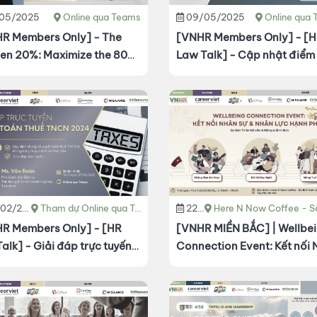
/05/2025
Online qua Teams
09/05/2025
Online qua
R Members Only] - The
[VNHR Members Only] - [
en 20%: Maximize the 80%
Law Talk] - Cập nhật điểm
 + 70%)
của Luật BHXH 2024 & Giả
thắc mắc các vấn đề liên 
bảo hiểm bắt buộc
2/2025
Tham dự Online qua Teams
22/02/2025
Here N Now Coffee - Số 109 Trịnh Công Sơn, Nhật Tân, Tây H
R Members Only] - [HR
[VNHR MIỀN BẮC] | Wellbeing
alk] - Giải đáp trực tuyến
Connection Event: Kết nối
t toán thuế TNCN 2024
sự & Nhân lực hạnh phúc