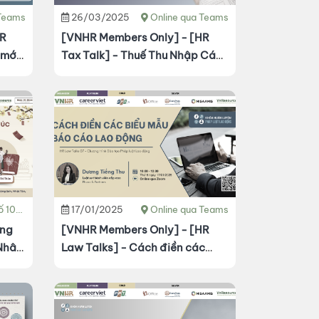
 Teams
26/03/2025
Online qua Teams
HR
[VNHR Members Only] - [HR
 mới
Tax Talk] - Thuế Thu Nhập Cá
i đáp
Nhân
quan
ồ, Hà Nội.
17/01/2025
Online qua Teams
[VNHR Members Only] - [HR
 Nhân
Law Talks] - Cách điền các
biểu mẫu báo cáo lao động