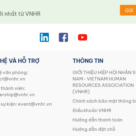
Gửi
 nhất từ ​​VNHR
 HỆ VÀ HỖ TRỢ
THÔNG TIN
ệ văn phòng:
GIỚI THIỆU HIỆP HỘI NHÂN S
ct@vnhr.vn
NAM- VIETNAM HUMAN
RESOURCES ASSOCIATION
 thành viên:
(VNHR)
rship@vnhr.vn
Chính sách bảo mật thông ti
 sự kiện:
event@vnhr.vn
Điều khoản VNHR
Hướng dẫn thanh toán
Hướng dẫn đặt chỗ