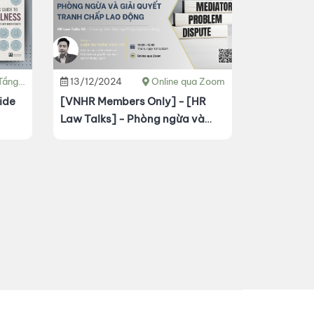
.1, TP. HCM.
13/12/2024
Online qua Zoom
ide
[VNHR Members Only] - [HR
Law Talks] - Phòng ngừa và
giải quyết tranh chấp lao động