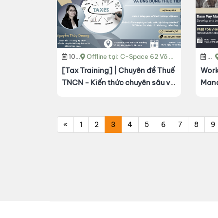
10/01/2025
Offline tại: C-Space 62 Võ Văn Tần, Phường Võ Thị Sáu, Quận 3, TP. HCM
20
[Tax Training] | Chuyên đề Thuế
Work
TNCN - Kiến thức chuyên sâu và
Mana
ứng dụng thực tiễn
Impl
Pay 
«
1
2
3
4
5
6
7
8
9