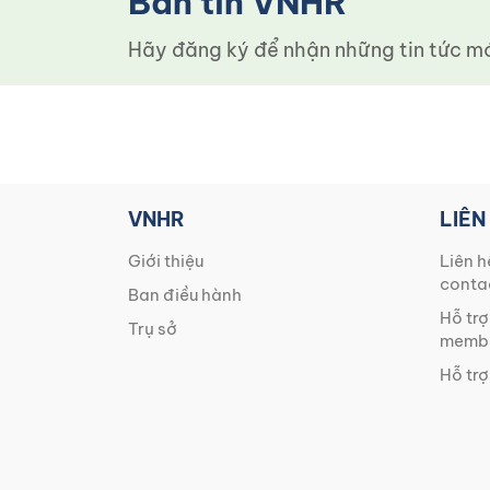
Bản tin VNHR
Hãy đăng ký để nhận những tin tức mới
VNHR
LIÊN
Giới thiệu
Liên h
conta
Ban điều hành
Hỗ trợ
Trụ sở
membe
Hỗ trợ