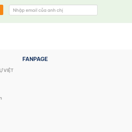
FANPAGE
Ự VIỆT
n