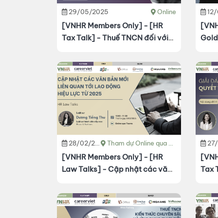
29/05/2025
Online
12
[VNHR Members Only] - [HR
[VNH
Tax Talk] - Thuế TNCN đối với
Gold
lao động Người nước ngoài tại
(10%
Việt Nam
28/02/2025
Tham dự Online qua Teams
27/0
[VNHR Members Only] - [HR
[VNH
Law Talks] - Cập nhật các văn
Tax T
bản mới liên quan tới lao động
Quyế
có hiệu lực từ 2025