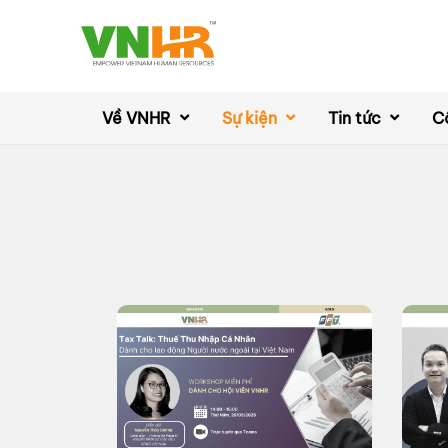
Về VNHR
Sự kiện
Tin tức
C