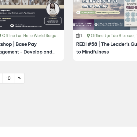
/12/2024
Offline tại: Hello World Saigon - 92A Nguyễn Hữu Cảnh, Phường 22, Quận Bình Thạnh, Hồ Chí Minh.
14/12/2024
Offline tại Tòa Bitexco, Tầng 19 - Số 02 Đ. Hải Triều, P. Bến Nghé, Q
shop | Base Pay
REDI #58 | The Leader’s Gu
gement - Develop and
to Mindfulness
ement an effective Merit
Program
10
»