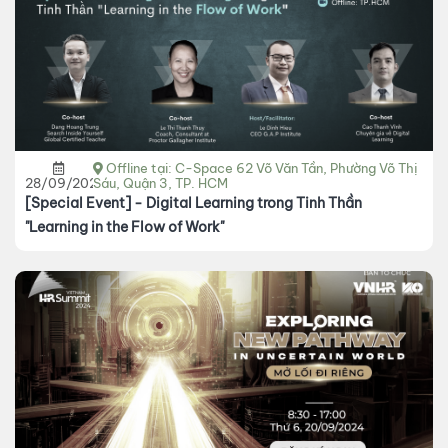
Offline tại: C-Space 62 Võ Văn Tần, Phường Võ Thị
28/09/2024
Sáu, Quận 3, TP. HCM
[Special Event] - Digital Learning trong Tinh Thần
"Learning in the Flow of Work"