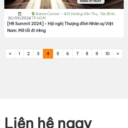
Adora Center - 431 Hoàng Văn Thụ, Tân Bình,
20/09/2024
TP HCM
[HR Summit 2024] - Hội nghị Thượng đỉnh Nhân sự Việt
Nam: Mở lối đi riêng
«
1
2
3
4
5
6
7
8
9
10
»
Liên hệ ngay