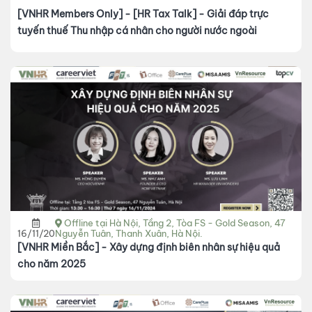
[VNHR Members Only] - [HR Tax Talk] - Giải đáp trực
tuyến thuế Thu nhập cá nhân cho người nước ngoài
Offline tại Hà Nội, Tầng 2, Tòa FS - Gold Season, 47
16/11/2024
Nguyễn Tuân, Thanh Xuân, Hà Nội.
[VNHR Miền Bắc] - Xây dựng định biên nhân sự hiệu quả
cho năm 2025