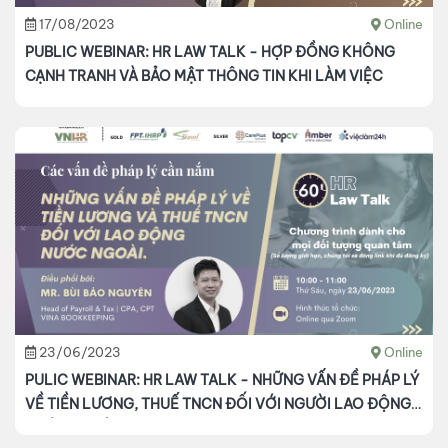
17/08/2023
Online
PUBLIC WEBINAR: HR LAW TALK - HỢP ĐỒNG KHÔNG
CẠNH TRANH VÀ BẢO MẬT THÔNG TIN KHI LÀM VIỆC
23/06/2023
Online
PULIC WEBINAR: HR LAW TALK - NHỮNG VẤN ĐỀ PHÁP LÝ
VỀ TIỀN LƯƠNG, THUẾ TNCN ĐỐI VỚI NGƯỜI LAO ĐỘNG
NƯỚC NGOÀI