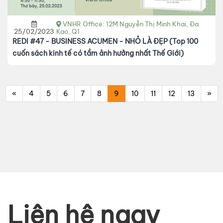
VNHR Office: 12M Nguyễn Thị Minh Khai, Đa
25/02/2023
Kao, Q1
REDI #47 - BUSINESS ACUMEN - NHỎ LÀ ĐẸP (Top 100
cuốn sách kinh tế có tầm ảnh hưởng nhất Thế Giới)
«
4
5
6
7
8
9
10
11
12
13
»
Liên hệ ngay