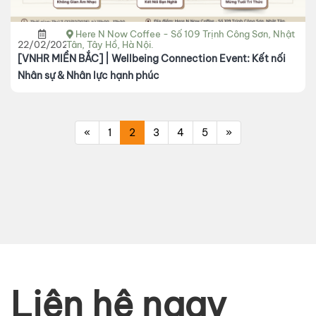
Here N Now Coffee - Số 109 Trịnh Công Sơn, Nhật
22/02/2025
Tân, Tây Hồ, Hà Nội.
[VNHR MIỀN BẮC] | Wellbeing Connection Event: Kết nối
Nhân sự & Nhân lực hạnh phúc
«
1
2
3
4
5
»
Liên hệ ngay