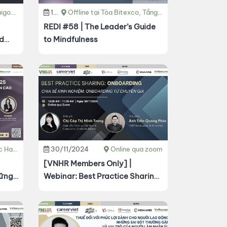
Hồ Chí Minh.
14/12/2024
Offline tại Tòa Bitexco, Tầng 19 - Số 02 Đ. Hải Triều, P. Bến Nghé, Q.1, TP. HCM.
REDI #58 | The Leader’s Guide
d
to Mindfulness
it
ng, Hà Nội.
30/11/2024
Online qua zoom
[VNHR Members Only] |
hững
Webinar: Best Practice Sharing
ực
- Onboarding