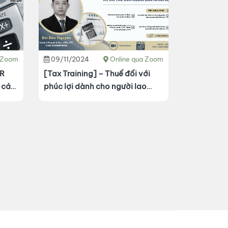
a Zoom
09/11/2024
Online qua Zoom
HR
[Tax Training] – Thuế đối với
 cá
phúc lợi dành cho người lao
bắt
động – Những sai sót thường
gặp và vai trò của người làm HR