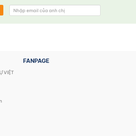
FANPAGE
Ự VIỆT
n