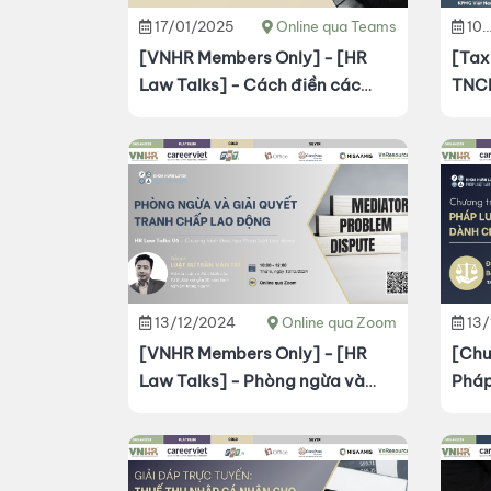
17/01/2025
Online qua Teams
10/01/2025
[VNHR Members Only] - [HR
[Tax
Law Talks] - Cách điền các
TNCN
biểu mẫu báo cáo lao động
ứng 
13/12/2024
Online qua Zoom
13
[VNHR Members Only] - [HR
[Chu
Law Talks] - Phòng ngừa và
Pháp
giải quyết tranh chấp lao động
ngườ