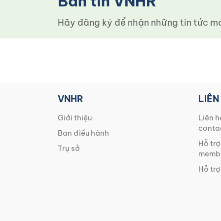
Bản tin VNHR
Hãy đăng ký để nhận những tin tức mới
VNHR
LIÊN
Giới thiệu
Liên h
conta
Ban điều hành
Hỗ trợ
Trụ sở
membe
Hỗ trợ