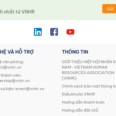
Gửi
 nhất từ ​​VNHR
 HỆ VÀ HỖ TRỢ
THÔNG TIN
ệ văn phòng:
GIỚI THIỆU HIỆP HỘI NHÂN S
ct@vnhr.vn
NAM- VIETNAM HUMAN
RESOURCES ASSOCIATION
 thành viên:
(VNHR)
rship@vnhr.vn
Chính sách bảo mật thông ti
 sự kiện:
event@vnhr.vn
Điều khoản VNHR
Hướng dẫn thanh toán
Hướng dẫn đặt chỗ