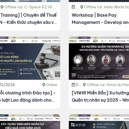
Offline tại: C-Space 62 Võ Văn Tần, Phường Võ Thị Sáu, Quận 3, TP. HCM
20/12/2024
Offline tại: Hello World Saigon - 92A Nguyễn Hữu Cảnh, Phường 22, Quận Bình Thạnh, 
 Training] | Chuyên đề Thuế
Workshop | Base Pay
 - Kiến thức chuyên sâu và
Management - Develop an
dụng thực tiễn
Implement an effective Mer
Pay Program
/12/2024
Online
09/12/2024
Offline tại: Hotel du Parc Hanoi - 84 Trần Nhân Tông,​ ​Hai Bà Trư
ỗi chương trình Đào tạo] -
[VNHR Miền Bắc] Xu hướng
 luật Lao động dành cho
Quản trị nhân sự 2025 - N
i làm Nhân sự
giải pháp tiên phong và th
tiễn cao