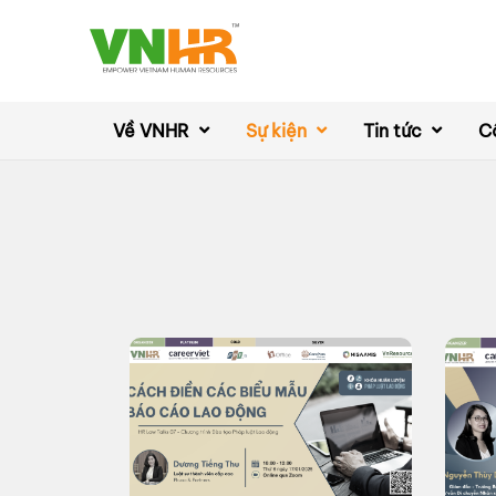
Về VNHR
Sự kiện
Tin tức
C