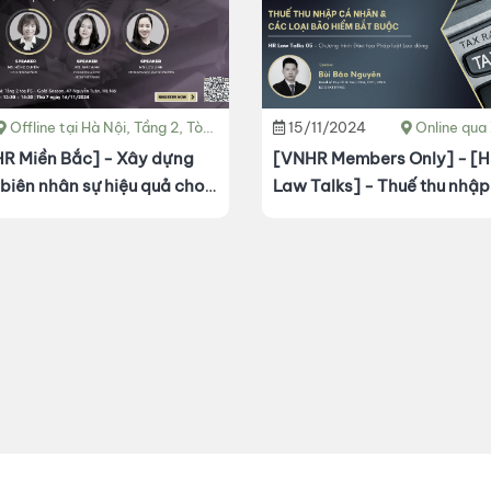
Offline tại Hà Nội, Tầng 2, Tòa FS - Gold Season, 47 Nguyễn Tuân, Thanh Xuân, Hà Nội.
15/11/2024
Online qu
Miền Bắc] - Xây dựng
[VNHR Members Only] - [
 biên nhân sự hiệu quả cho
Law Talks] - Thuế thu nhập
 2025
nhân và các loại bảo hiểm 
buộc