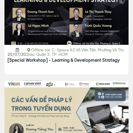
Offline tại: C-Space 62 Võ Văn Tần, Phường Võ Thị
20/07/2024
Sáu, Quận 3, TP. HCM
[Special Workshop] - Learning & Development Strategy