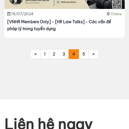
19/07/2024
Online
[VNHR Members Only] - [HR Law Talks] - Các vấn đề
pháp lý trong tuyển dụng
«
1
2
3
4
5
»
Liên hệ ngay