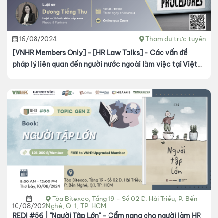
16/08/2024
Tham dự trực tuyến
[VNHR Members Only] - [HR Law Talks] - Các vấn đề
pháp lý liên quan đến người nước ngoài làm việc tại Việt
Nam
Tòa Bitexco, Tầng 19 - Số 02 Đ. Hải Triều, P. Bến
10/08/2024
Nghé, Q. 1, TP. HCM
REDI #56 | "Người Tập Lớn" - Cẩm nang cho người làm HR