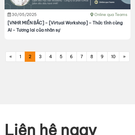
30/05/2025
Online qua Teams
[VNHR MIỀN BẮC] – [Virtual Workshop] – Thức tỉnh cùng
AI - Tương lai của nhân sự
«
1
2
3
4
5
6
7
8
9
10
»
Liên hệ ngay