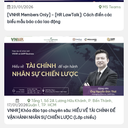
23/01/2026
MS Teams
[VNHR Members Only] – [HR LawTalk]: Cách điền các
biểu mẫu báo cáo lao động
Tầng 1, Số 2A Lương Hữu Khánh, P. Bến Thành,
17/01/2026
Quận 1, TP. HCM
VNHR] Khóa đào tạo chuyên sâu: HIỂU VỀ TÀI CHÍNH ĐỂ
VẬN HÀNH NHÂN SỰ CHIẾN LƯỢC (Lớp chiều)