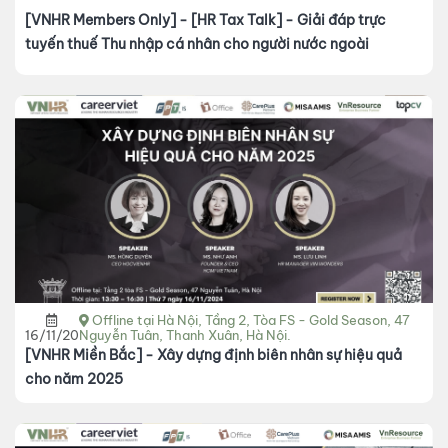
[VNHR Members Only] - [HR Tax Talk] - Giải đáp trực
tuyến thuế Thu nhập cá nhân cho người nước ngoài
Offline tại Hà Nội, Tầng 2, Tòa FS - Gold Season, 47
16/11/2024
Nguyễn Tuân, Thanh Xuân, Hà Nội.
[VNHR Miền Bắc] - Xây dựng định biên nhân sự hiệu quả
cho năm 2025