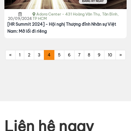
Adora Center - 431 Hoàng Văn Thụ, Tân Bình,
20/09/2024
TP HCM
[HR Summit 2024] - Hội nghị Thượng đỉnh Nhân sự Việt
Nam: Mở lối đi riêng
«
1
2
3
4
5
6
7
8
9
10
»
Liên hệ ngay