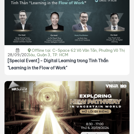
Offline tại: C-Space 62 Võ Văn Tần, Phường Võ Thị
28/09/2024
Sáu, Quận 3, TP. HCM
[Special Event] - Digital Learning trong Tinh Thần
"Learning in the Flow of Work"