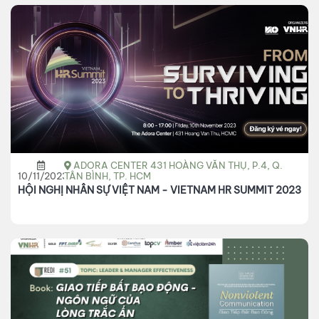
ADORA CENTER 431 HOÀNG VĂN THỤ, P.4, Q.
10/11/2023
TÂN BÌNH, TP. HCM
HỘI NGHỊ NHÂN SỰ VIỆT NAM - VIETNAM HR SUMMIT 2023