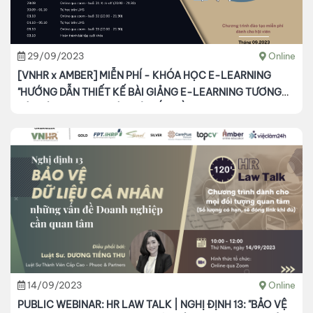
29/09/2023
Online
[VNHR x AMBER] MIỄN PHÍ - KHÓA HỌC E-LEARNING
"HƯỚNG DẪN THIẾT KẾ BÀI GIẢNG E-LEARNING TƯƠNG
TÁC DÀNH CHO NGƯỜI MỚI BẮT ĐẦU"
14/09/2023
Online
PUBLIC WEBINAR: HR LAW TALK | NGHỊ ĐỊNH 13: "BẢO VỆ