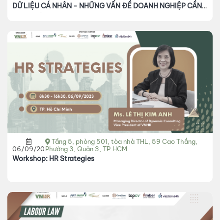
DỮ LIỆU CÁ NHÂN - NHỮNG VẤN ĐỀ DOANH NGHIỆP CẦN
QUAN TÂM"
Tầng 5, phòng 501, tòa nhà THL, 59 Cao Thắng,
06/09/2023
Phường 3, Quận 3, TP.HCM
Workshop: HR Strategies