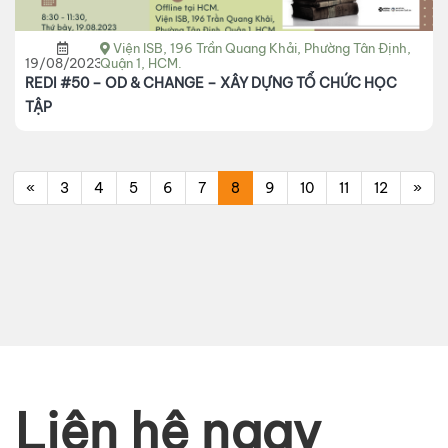
Viện ISB, 196 Trần Quang Khải, Phường Tân Định,
19/08/2023
Quận 1, HCM.
REDI #50 – OD & CHANGE – XÂY DỰNG TỔ CHỨC HỌC
TẬP
«
3
4
5
6
7
8
9
10
11
12
»
Liên hệ ngay