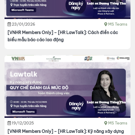
23/01/2026
MS Teams
[VNHR Members Only] – [HR LawTalk]: Cách điền các
biểu mẫu báo cáo lao động
19/12/2025
MS Teams
[VNHR Members Only] – [HR LawTalk]: Kỹ năng xây dựng