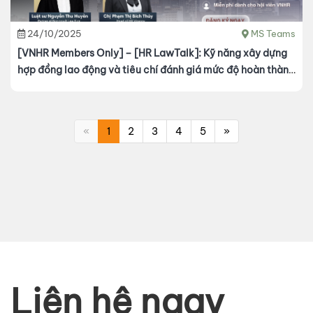
24/10/2025
MS Teams
[VNHR Members Only] – [HR LawTalk]: Kỹ năng xây dựng
hợp đồng lao động và tiêu chí đánh giá mức độ hoàn thành
công việc
«
1
2
3
4
5
»
Liên hệ ngay