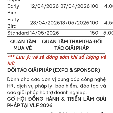
Early
12/04/2026
27/04/2026
100
4,0
Bird
Early
28/04/2026
13/05/2026
100
4,5
Bird
Standard
14/05/2026
150
5,0
QUAN TÂM
QUAN TÂM THAM GIA
ĐỐI
MUA VÉ
TÁC GIẢI PHÁP
*** Lưu ý: vé sẽ đóng sớm khi số lượng vé
hết
ĐỐI TÁC GIẢI PHÁP (EXPO & SPONSOR)
Dành cho các đơn vị cung cấp công nghệ
HR, dịch vụ pháp lý, bảo hiểm, đào tạo và
các giải pháp hỗ trợ doanh nghiệp.
CƠ HỘI ĐỒNG HÀNH & TRIỂN LÃM GIẢI
PHÁP TẠI VLF 2026