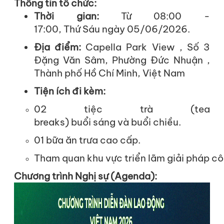
Thông tin
tổ
chức
:
Thời
gian
:
Từ
08:00 -
17:00,
Thứ
Sáu
ngày
05/06/2026.
Địa
điểm
:
Capella Park View , Số 3
Đặng Văn Sâm, Phường Đức Nhuận ,
Thành phố Hồ Chí Minh, Việt Nam
Tiện
ích
đi
kèm
:
02
tiệc
trà
(tea
breaks)
buổi
sáng
và
buổi
chiều
.
01
bữa
ăn
trưa
cao
cấp
.
Tham
quan
khu
vực
triển
lãm
giải
pháp
cô
Chương
trình
Nghị
sự
(Agenda):