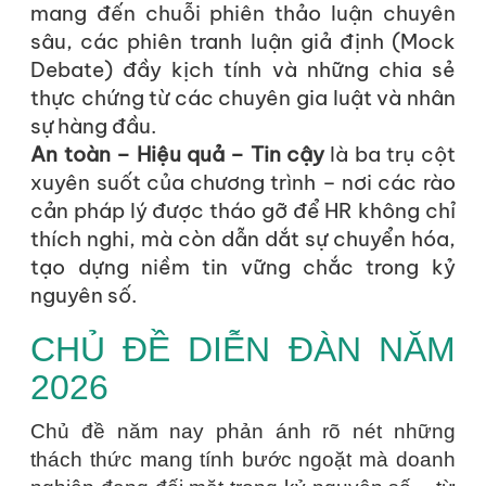
mang đến chuỗi phiên thảo luận chuyên
sâu, các phiên tranh luận giả định (Mock
Debate) đầy kịch tính và những chia sẻ
thực chứng từ các chuyên gia luật và nhân
sự hàng đầu.
An toàn – Hiệu quả – Tin cậy
là ba trụ cột
xuyên suốt của chương trình – nơi các rào
cản pháp lý được tháo gỡ để HR không chỉ
thích nghi, mà còn dẫn dắt sự chuyển hóa,
tạo dựng niềm tin vững chắc trong kỷ
nguyên số.
CHỦ ĐỀ DIỄN ĐÀN NĂM
2026
Chủ đề năm nay phản ánh rõ nét những
thách thức mang tính bước ngoặt mà doanh