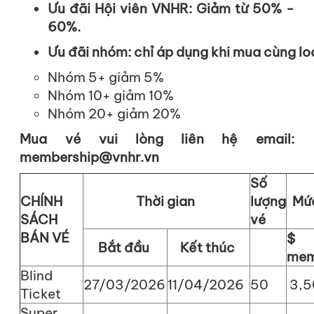
Ưu
đãi
Hội
viên
VNHR:
Giảm
từ
50% -
60%
.
Ưu
đãi
nhóm
:
chỉ
áp
dụng
khi
mua
cùng
lo
Nhóm
5+
giảm
5%
Nhóm
10+
giảm
10%
Nhóm
20+
giảm
20%
Mua vé vui lòng liên hệ email:
membership@vnhr.vn
Số
CHÍNH
Thời
gian
lượng
Mứ
SÁCH
vé
BÁN VÉ
$ 
Bắt
đầu
Kết
thúc
mem
Blind
27/03/2026
11/04/2026
50
3,5
Ticket
Super