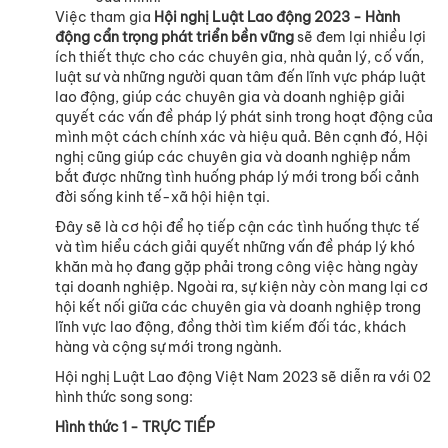
Việc tham gia
Hội nghị Luật Lao động 2023 - Hành
động cẩn trọng phát triển bền vững
sẽ đem lại nhiều lợi
ích thiết thực cho các chuyên gia, nhà quản lý, cố vấn,
luật sư và những người quan tâm đến lĩnh vực pháp luật
lao động, giúp các chuyên gia và doanh nghiệp giải
quyết các vấn đề pháp lý phát sinh trong hoạt động của
mình một cách chính xác và hiệu quả. Bên cạnh đó, Hội
nghị cũng giúp các chuyên gia và doanh nghiệp nắm
bắt được những tình huống pháp lý mới trong bối cảnh
đời sống kinh tế-xã hội hiện tại.
Đây sẽ là cơ hội để họ tiếp cận các tình huống thực tế
và tìm hiểu cách giải quyết những vấn đề pháp lý khó
khăn mà họ đang gặp phải trong công việc hàng ngày
tại doanh nghiệp. Ngoài ra, sự kiện này còn mang lại cơ
hội kết nối giữa các chuyên gia và doanh nghiệp trong
lĩnh vực lao động, đồng thời tìm kiếm đối tác, khách
hàng và cộng sự mới trong ngành.
Hội nghị Luật Lao động Việt Nam 2023 sẽ diễn ra với 02
hình thức song song:
Hình thức 1 - TRỰC TIẾP