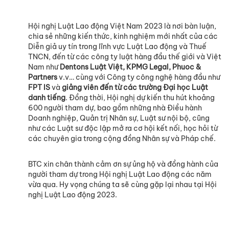
Hội nghị Luật Lao động Việt Nam 2023 là nơi bàn luận,
chia sẻ những kiến thức, kinh nghiệm mới nhất của các
Diễn giả uy tín trong lĩnh vực Luật Lao động và Thuế
TNCN, đến từ các công ty luật hàng đầu thế giới và Việt
Nam như
Dentons Luật Việt, KPMG Legal, Phuoc &
Partners
v.v… cùng với Công ty công nghệ hàng đầu như
FPT IS
và
giảng viên đến từ các trường Đại học Luật
danh tiếng
. Đồng thời, Hội nghị dự kiến thu hút khoảng
600 người tham dự, bao gồm những nhà Điều hành
Doanh nghiệp, Quản trị Nhân sự, Luật sư nội bộ, cũng
như các Luật sư độc lập mở ra cơ hội kết nối, học hỏi từ
các chuyên gia trong cộng đồng Nhân sự và Pháp chế.
BTC xin chân thành cảm ơn sự ủng hộ và đồng hành của
người tham dự trong Hội nghị Luật Lao động các năm
vừa qua. Hy vọng chúng ta sẽ cùng gặp lại nhau tại Hội
nghị Luật Lao động 2023.