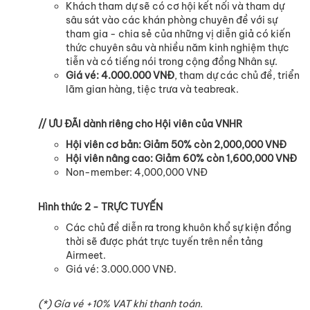
Khách tham dự sẽ có cơ hội kết nối và tham dự
sâu sát vào các khán phòng chuyên đề với sự
tham gia - chia sẻ của những vị diễn giả có kiến
thức chuyên sâu và nhiều năm kinh nghiệm thực
tiễn và có tiếng nói trong cộng đồng Nhân sự.
Giá vé: 4.000.000 VNĐ
, tham dự các chủ đề, triển
lãm gian hàng, tiệc trưa và teabreak.
// ƯU ĐÃI dành riêng cho Hội viên của VNHR
Hội viên cơ bản: Giảm 50% còn 2,000,000 VNĐ
Hội viên nâng cao: Giảm 60% còn 1,600,000 VNĐ
Non-member: 4,000,000 VNĐ
Hình thức 2 - TRỰC TUYẾN
Các chủ đề diễn ra trong khuôn khổ sự kiện đồng
thời sẽ được phát trực tuyến trên nền tảng
Airmeet.
Giá vé: 3.000.000 VNĐ.
(*) Gía vé +10% VAT khi thanh toán.