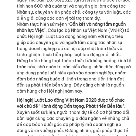
ngày Thứ Sáu, 26/05/2023 tại Riverside Palace với ước
tính hơn 600 nhà quản trị và chuyên gia làm công tác
Nhân sự, chuyên viên pháp chế, công ty tư vấn luật, các
diễn giả, cùng các đơn vị tài trợ tham dự.
Nhằm thực hiện sứ mệnh “
Gắn kết và nâng tầm nguồn
nhân lực Việt
”, Câu lạc bộ Nhân sự Việt Nam (VNHR) tổ
chức Hội nghị Luật Lao động hàng năm với mục tiêu
giúp các chuyên gia và người làm công tác nhân sự
trong doanh nghiệp có cơ hội cập nhật kiến thức và
kinh nghiệm thực tiễn pháp luật lao động mới nhất.
Đứng trước hàng loạt thách thức từ khủng hoảng kinh tế
toàn cầu, nhà quản trị cần hiểu đúng, nhận diện đúng và
ứng dụng pháp luật hiệu quả vào doanh nghiệp, nhằm
đảm bảo những bước đi thận trọng cho tiến trình đạt
đến sự phát triển bền vững. Đây cũng chính là nguồn
cảm hứng cho Hội nghị năm nay.
Hội nghị Luật Lao động Việt Nam 2023 được tổ chức
với chủ đề “Hành động Cẩn trọng, Phát triển Bền lâu”.
Xuyên suốt sự kiện, người tham dự sẽ có cơ hội trao đổi,
bàn luận cùng các chuyên gia đầu ngành về những chủ
đề cấp bách dưới góc độ pháp lý mà doanh nghiệp
đang và sẽ vướng phải. Đương nhiên, giải pháp thực tế