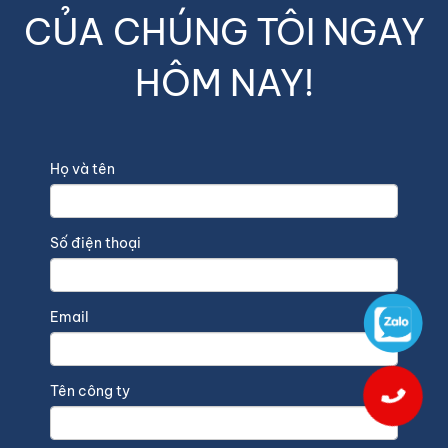
CỦA CHÚNG TÔI NGAY
HÔM NAY!
Họ và tên
Số điện thoại
Email
Tên công ty