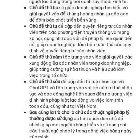
người lao động trong bối cảnh suy thoái kinh tế.
Chủ đề thứ ba
sẽ giúp doanh nghiệp tìm hiểu và
giải quyết vấn đề khủng hoảng nhân sự cấp cao
để đảm bảo phát triển bền vững.
Chủ đề thứ tư
đề cập đến quyền riêng tư của nhân
viên trên các phương tiện truyền thông và mạng
xã hội, cũng như các vấn đề pháp lý liên quan đến
nó, giúp doanh nghiệp đảm bảo tuân thủ các quy
định về quyền riêng tư của nhân viên.
Chủ đề thứ năm
tập trung vào việc giải quyết các
xung đột giữa các nhân viên trong doanh nghiệp,
giúp tăng cường sự hòa thuận và hiệu quả làm
việc trong tổ chức.
Chủ đề thứ sáu
đề cập đến trí tuệ nhân tạo và
ChatGPT và tập trung vào vai trò của trí tuệ nhân
tạo và các công nghệ liên quan đến nó trong việc
định hình pháp luật lao động và việc làm trên
toàn cầu, cũng như tại Việt Nam.
Sau cùng là trò chơi ô chữ các thuật ngữ pháp lý
thường được sử dụng
có liên quan đến chủ đề
chính giúp mọi người không hiểu và sử dụng sai
các thuật ngữ pháp lý trong công việc hàng ngày
của mình.