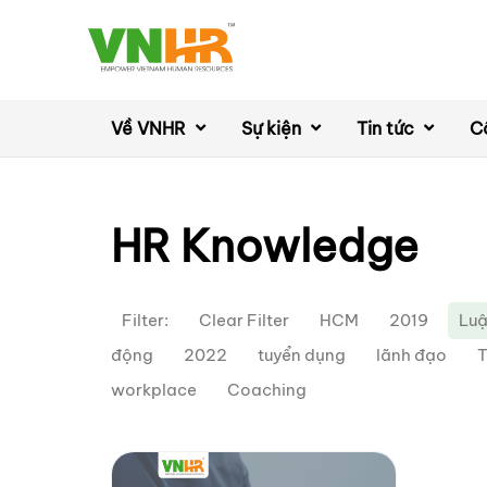
Về VNHR
Sự kiện
Tin tức
C
HR Knowledge
Filter:
Clear Filter
HCM
2019
Luậ
động
2022
tuyển dụng
lãnh đạo
T
workplace
Coaching