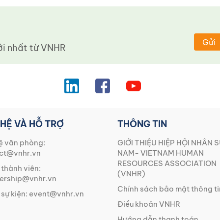
Gửi
 nhất từ ​​VNHR
 HỆ VÀ HỖ TRỢ
THÔNG TIN
ệ văn phòng:
GIỚI THIỆU HIỆP HỘI NHÂN S
ct@vnhr.vn
NAM- VIETNAM HUMAN
RESOURCES ASSOCIATION
 thành viên:
(VNHR)
rship@vnhr.vn
Chính sách bảo mật thông ti
 sự kiện:
event@vnhr.vn
Điều khoản VNHR
Hướng dẫn thanh toán