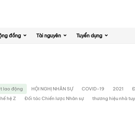
ộng đồng
Tài nguyên
Tuyển dụng
t lao động
HỘI NGHỊ NHÂN SỰ
COVID-19
2021
Đ
hế hệ Z
Đối tác Chiến lược Nhân sự
thương hiệu nhà tu