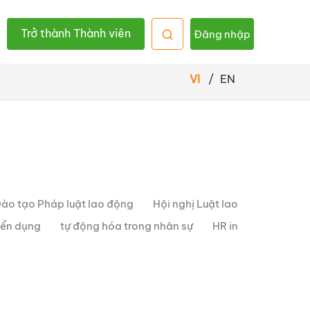
Trở thành Thành viên
Đăng nhập
VI
/
EN
ào tạo Pháp luật lao động
Hội nghị Luật lao
yển dụng
tự động hóa trong nhân sự
HR in