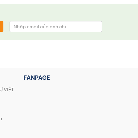
FANPAGE
Ự VIỆT
n