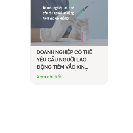
DOANH NGHIỆP CÓ THỂ
YÊU CẦU NGƯỜI LAO
ĐỘNG TIÊM VẮC XIN
KHÔNG? CÁC VẤN ĐỀ LAO
Xem chi tiết
ĐỘNG VÀ DÂN SỰ LIÊN
QUAN