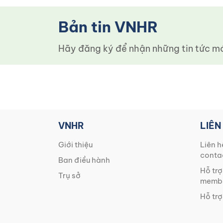
Bản tin VNHR
Hãy đăng ký để nhận những tin tức mới
VNHR
LIÊN
Giới thiệu
Liên h
conta
Ban điều hành
Hỗ trợ
Trụ sở
membe
Hỗ trợ