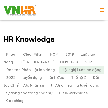
HR Knowledge
Filter:
Clear Filter
HCM
2019
Luật lao
động
HỘI NGHỊ NHÂN SỰ
COVID-19
2021
Đào tạo Pháp luật lao động
Hội nghị Luật lao động
2022
tuyển dụng
lãnh đạo
Thế hệ Z
Đối
tác Chiến lược Nhân sự
thương hiệu nhà tuyển dụng
tự động hóa trong nhân sự
HR in workplace
Coaching