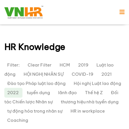
HR Knowledge
Filter:
Clear Filter
HCM
2019
Luật lao
động
HỘI NGHỊ NHÂN SỰ
COVID-19
2021
Đào tạo Pháp luật lao động
Hội nghị Luật lao động
2022
tuyển dụng
lãnh đạo
Thế hệ Z
Đối
tác Chiến lược Nhân sự
thương hiệu nhà tuyển dụng
tự động hóa trong nhân sự
HR in workplace
Coaching