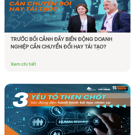
TRƯỚC BỐI CẢNH ĐẦY BIẾN ĐỘNG DOANH
NGHIỆP CẦN CHUYỂN ĐỔI HAY TÁI TẠO?
Xem chi tiết