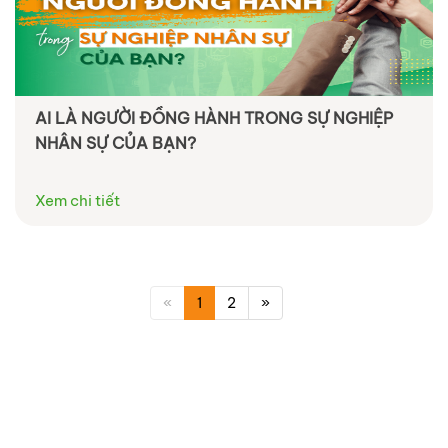
AI LÀ NGƯỜI ĐỒNG HÀNH TRONG SỰ NGHIỆP
NHÂN SỰ CỦA BẠN?
Xem chi tiết
«
1
2
»