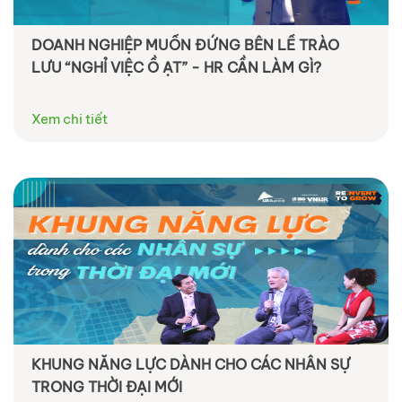
DOANH NGHIỆP MUỐN ĐỨNG BÊN LỀ TRÀO
LƯU “NGHỈ VIỆC Ồ ẠT” - HR CẦN LÀM GÌ?
Xem chi tiết
KHUNG NĂNG LỰC DÀNH CHO CÁC NHÂN SỰ
TRONG THỜI ĐẠI MỚI