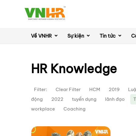
Về VNHR
Sự kiện
Tin tức
C
HR Knowledge
Filter:
Clear Filter
HCM
2019
Luậ
động
2022
tuyển dụng
lãnh đạo
T
workplace
Coaching