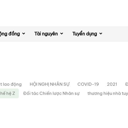
ộng đồng
Tài nguyên
Tuyển dụng
t lao động
HỘI NGHỊ NHÂN SỰ
COVID-19
2021
Đ
hế hệ Z
Đối tác Chiến lược Nhân sự
thương hiệu nhà tu