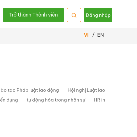
Trở thành Thành viên
Đăng nhập
VI
/
EN
ào tạo Pháp luật lao động
Hội nghị Luật lao
yển dụng
tự động hóa trong nhân sự
HR in