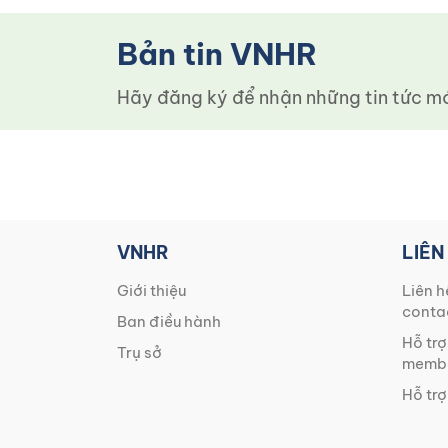
Bản tin VNHR
Hãy đăng ký để nhận những tin tức mới
VNHR
LIÊN
Giới thiệu
Liên h
conta
Ban điều hành
Hỗ trợ
Trụ sở
membe
Hỗ trợ