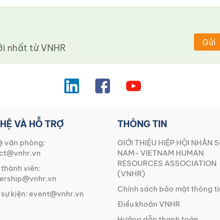
Gửi
 nhất từ ​​VNHR
 HỆ VÀ HỖ TRỢ
THÔNG TIN
ệ văn phòng:
GIỚI THIỆU HIỆP HỘI NHÂN S
ct@vnhr.vn
NAM- VIETNAM HUMAN
RESOURCES ASSOCIATION
 thành viên:
(VNHR)
rship@vnhr.vn
Chính sách bảo mật thông ti
 sự kiện:
event@vnhr.vn
Điều khoản VNHR
Hướng dẫn thanh toán