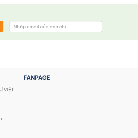
FANPAGE
Ự VIỆT
n