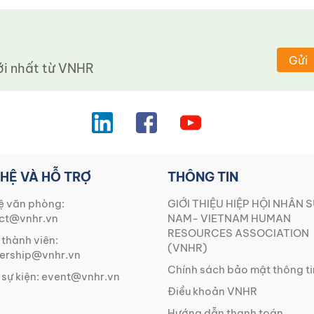
Gửi
 nhất từ ​​VNHR
 HỆ VÀ HỖ TRỢ
THÔNG TIN
ệ văn phòng:
GIỚI THIỆU HIỆP HỘI NHÂN S
ct@vnhr.vn
NAM- VIETNAM HUMAN
RESOURCES ASSOCIATION
 thành viên:
(VNHR)
rship@vnhr.vn
Chính sách bảo mật thông ti
 sự kiện:
event@vnhr.vn
Điều khoản VNHR
Hướng dẫn thanh toán