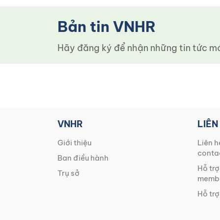
Bản tin VNHR
Hãy đăng ký để nhận những tin tức mới
VNHR
LIÊN
Giới thiệu
Liên h
conta
Ban điều hành
Hỗ trợ
Trụ sở
membe
Hỗ trợ