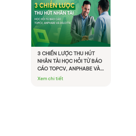
3 CHIẾN LƯỢC THU HÚT
NHÂN TÀI HỌC HỎI TỪ BÁO
CÁO TOPCV, ANPHABE VÀ
DELOITTE
Xem chi tiết