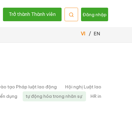
Trở thành Thành viên
Đăng nhập
VI
/
EN
ào tạo Pháp luật lao động
Hội nghị Luật lao
yển dụng
tự động hóa trong nhân sự
HR in