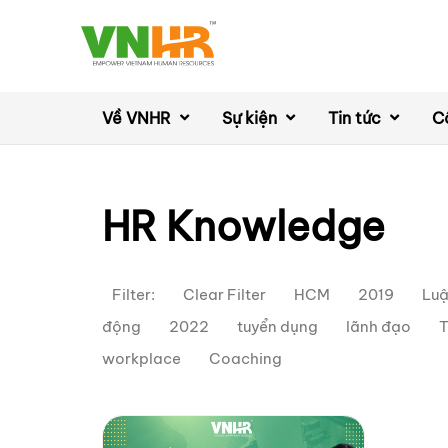
Về VNHR
Sự kiện
Tin tức
C
HR Knowledge
Filter:
Clear Filter
HCM
2019
Luậ
động
2022
tuyển dụng
lãnh đạo
T
workplace
Coaching