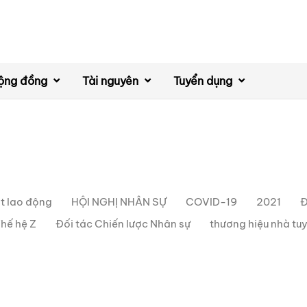
ộng đồng
Tài nguyên
Tuyển dụng
t lao động
HỘI NGHỊ NHÂN SỰ
COVID-19
2021
Đ
hế hệ Z
Đối tác Chiến lược Nhân sự
thương hiệu nhà tu