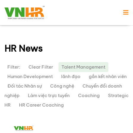
HR News
Filter:
Clear Filter
Talent Management
Human Development
lãnh đạo
gắn kết nhân viên
Đối tác Nhân sự
Công nghệ
Chuyển đổi doanh
nghiệp
Làm việc trực tuyến
Coaching
Strategic
HR
HR Career Coaching