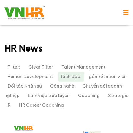
HR News
Filter:
Clear Filter
Talent Management
Human Development
lãnh đạo
gắn kết nhân viên
Đối tác Nhân sự
Công nghệ
Chuyển đổi doanh
nghiệp
Làm việc trực tuyến
Coaching
Strategic
HR
HR Career Coaching