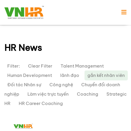
HR News
Filter:
Clear Filter
Talent Management
Human Development
lãnh đạo
gắn kết nhân viên
Đối tác Nhân sự
Công nghệ
Chuyển đổi doanh
nghiệp
Làm việc trực tuyến
Coaching
Strategic
HR
HR Career Coaching