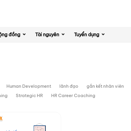
ộng đồng
Tài nguyên
Tuyển dụng
Human Development
lãnh đạo
gắn kết nhân viên
hing
Strategic HR
HR Career Coaching