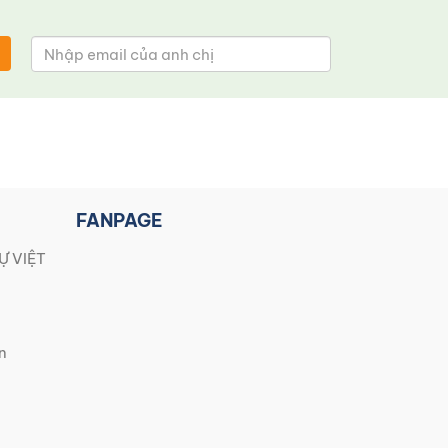
FANPAGE
Ự VIỆT
n