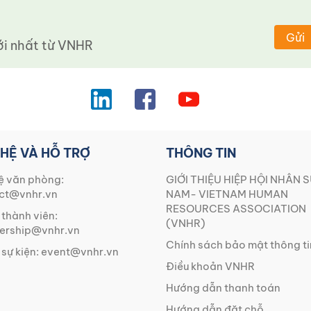
Gửi
 nhất từ ​​VNHR
 HỆ VÀ HỖ TRỢ
THÔNG TIN
ệ văn phòng:
GIỚI THIỆU HIỆP HỘI NHÂN S
ct@vnhr.vn
NAM- VIETNAM HUMAN
RESOURCES ASSOCIATION
 thành viên:
(VNHR)
rship@vnhr.vn
Chính sách bảo mật thông ti
 sự kiện:
event@vnhr.vn
Điều khoản VNHR
Hướng dẫn thanh toán
Hướng dẫn đặt chỗ