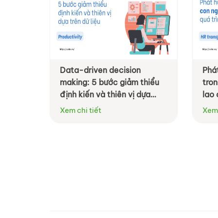
Data-driven decision
Phát
making: 5 bước giảm thiểu
tron
định kiến và thiên vị dựa
lao
trên dữ liệu
Xem chi tiết
Xem 