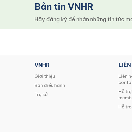
Bản tin VNHR
Hãy đăng ký để nhận những tin tức mới
VNHR
LIÊN
Giới thiệu
Liên h
conta
Ban điều hành
Hỗ trợ
Trụ sở
membe
Hỗ trợ