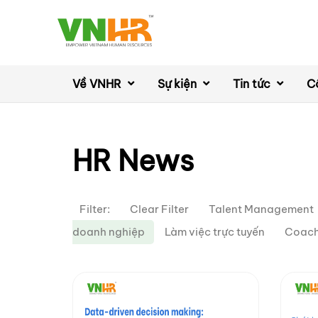
Về VNHR
Sự kiện
Tin tức
C
HR News
Filter:
Clear Filter
Talent Management
doanh nghiệp
Làm việc trực tuyến
Coac