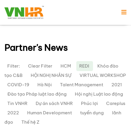
Partner's News
Filter:
Clear Filter
HCM
REDI
Khóa đào
tạo C&B
HỘI NGHỊ NHÂN SỰ
VIRTUAL WORKSHOP
COVID-19
Hà Nội
Talent Management
2021
Đào tạo Pháp luật lao động
Hội nghị Luật lao động
Tin VNHR
Dự án sách VNHR
Phúc lợi
Careplus
2022
Human Development
tuyển dụng
lãnh
đạo
Thế hệ Z