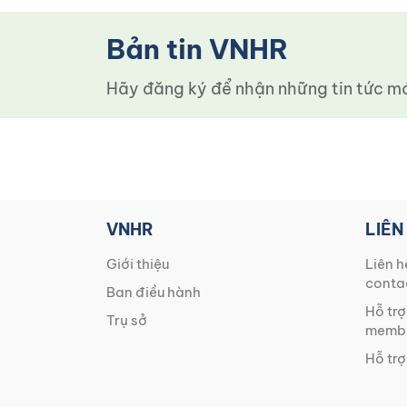
Bản tin VNHR
Hãy đăng ký để nhận những tin tức mới
VNHR
LIÊN
Giới thiệu
Liên h
conta
Ban điều hành
Hỗ trợ
Trụ sở
membe
Hỗ trợ