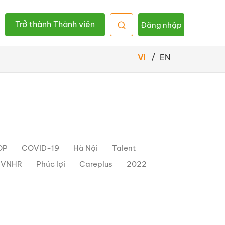
Trở thành Thành viên
Đăng nhập
VI
/
EN
OP
COVID-19
Hà Nội
Talent
h VNHR
Phúc lợi
Careplus
2022