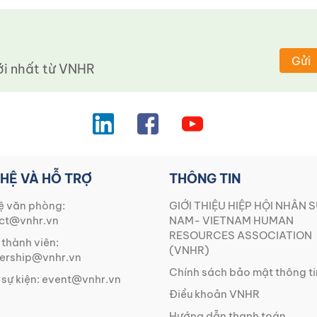
Gửi
 nhất từ ​​VNHR
 HỆ VÀ HỖ TRỢ
THÔNG TIN
ệ văn phòng:
GIỚI THIỆU HIỆP HỘI NHÂN S
ct@vnhr.vn
NAM- VIETNAM HUMAN
RESOURCES ASSOCIATION
 thành viên:
(VNHR)
rship@vnhr.vn
Chính sách bảo mật thông ti
 sự kiện:
event@vnhr.vn
Điều khoản VNHR
Hướng dẫn thanh toán