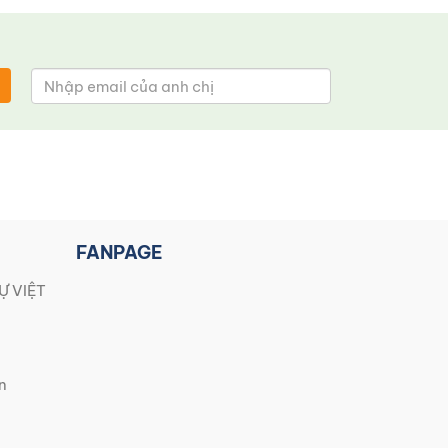
FANPAGE
Ự VIỆT
n