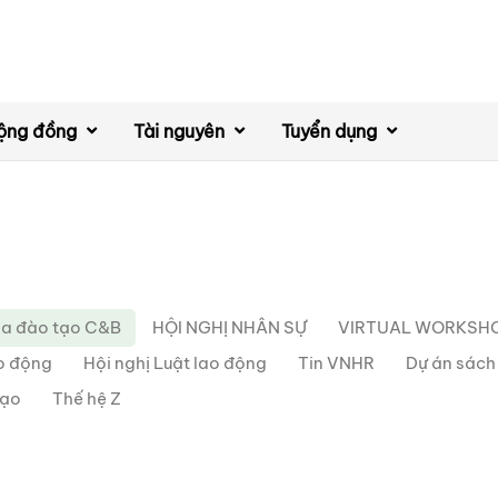
ộng đồng
Tài nguyên
Tuyển dụng
a đào tạo C&B
HỘI NGHỊ NHÂN SỰ
VIRTUAL WORKSH
ao động
Hội nghị Luật lao động
Tin VNHR
Dự án sác
đạo
Thế hệ Z