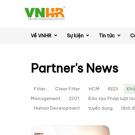
Về VNHR
Sự kiện
Tin tức
C
Partner's News
Filter:
Clear Filter
HCM
REDI
Khó
Management
2021
Đào tạo Pháp luật l
Human Development
tuyển dụng
lãnh 