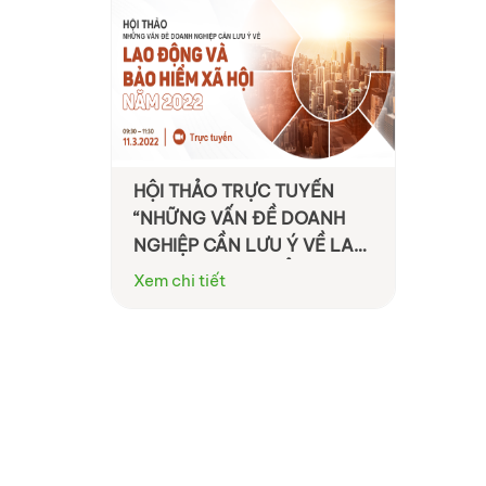
HỘI THẢO TRỰC TUYẾN
“NHỮNG VẤN ĐỀ DOANH
NGHIỆP CẦN LƯU Ý VỀ LAO
ĐỘNG VÀ BẢO HIỂM XÃ HỘI
Xem chi tiết
NĂM 2022”