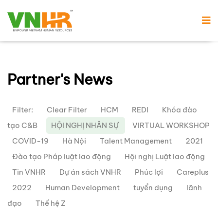
Partner's News
Filter:
Clear Filter
HCM
REDI
Khóa đào
tạo C&B
HỘI NGHỊ NHÂN SỰ
VIRTUAL WORKSHOP
COVID-19
Hà Nội
Talent Management
2021
Đào tạo Pháp luật lao động
Hội nghị Luật lao động
Tin VNHR
Dự án sách VNHR
Phúc lợi
Careplus
2022
Human Development
tuyển dụng
lãnh
đạo
Thế hệ Z