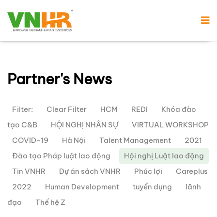
Partner's News
Filter:
Clear Filter
HCM
REDI
Khóa đào
tạo C&B
HỘI NGHỊ NHÂN SỰ
VIRTUAL WORKSHOP
COVID-19
Hà Nội
Talent Management
2021
Đào tạo Pháp luật lao động
Hội nghị Luật lao động
Tin VNHR
Dự án sách VNHR
Phúc lợi
Careplus
2022
Human Development
tuyển dụng
lãnh
đạo
Thế hệ Z