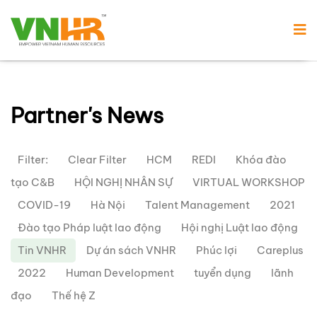
Partner's News
Filter:
Clear Filter
HCM
REDI
Khóa đào
tạo C&B
HỘI NGHỊ NHÂN SỰ
VIRTUAL WORKSHOP
COVID-19
Hà Nội
Talent Management
2021
Đào tạo Pháp luật lao động
Hội nghị Luật lao động
Tin VNHR
Dự án sách VNHR
Phúc lợi
Careplus
2022
Human Development
tuyển dụng
lãnh
đạo
Thế hệ Z