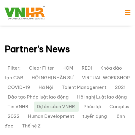
Partner's News
Filter:
Clear Filter
HCM
REDI
Khóa đào
tạo C&B
HỘI NGHỊ NHÂN SỰ
VIRTUAL WORKSHOP
COVID-19
Hà Nội
Talent Management
2021
Đào tạo Pháp luật lao động
Hội nghị Luật lao động
Tin VNHR
Dự án sách VNHR
Phúc lợi
Careplus
2022
Human Development
tuyển dụng
lãnh
đạo
Thế hệ Z