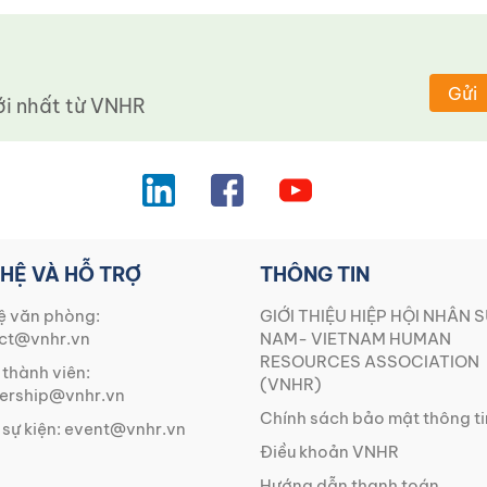
Gửi
 nhất từ ​​VNHR
 HỆ VÀ HỖ TRỢ
THÔNG TIN
ệ văn phòng:
GIỚI THIỆU HIỆP HỘI NHÂN S
ct@vnhr.vn
NAM- VIETNAM HUMAN
RESOURCES ASSOCIATION
 thành viên:
(VNHR)
rship@vnhr.vn
Chính sách bảo mật thông ti
 sự kiện:
event@vnhr.vn
Điều khoản VNHR
Hướng dẫn thanh toán