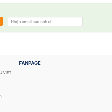
FANPAGE
Ự VIỆT
n