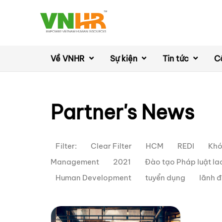
Về VNHR
Sự kiện
Tin tức
C
Partner's News
Filter:
Clear Filter
HCM
REDI
Khó
Management
2021
Đào tạo Pháp luật l
Human Development
tuyển dụng
lãnh 