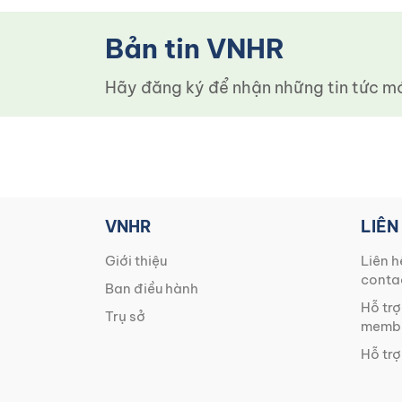
Bản tin VNHR
Hãy đăng ký để nhận những tin tức mới
VNHR
LIÊN
Giới thiệu
Liên h
conta
Ban điều hành
Hỗ trợ
Trụ sở
membe
Hỗ trợ