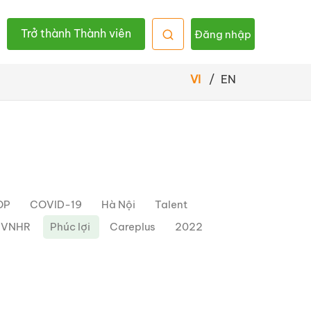
Trở thành Thành viên
Đăng nhập
VI
/
EN
OP
COVID-19
Hà Nội
Talent
h VNHR
Phúc lợi
Careplus
2022