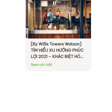
[By Willis Towers Watson]
TÌM HIỂU XU HƯỚNG PHÚC
LỢI 2021 – KHÁC BIỆT HÓA
VÀ CÁ NHÂN HÓA TRẢI
Xem chi tiết
NGHIỆM CỦA NHÂN VIÊN