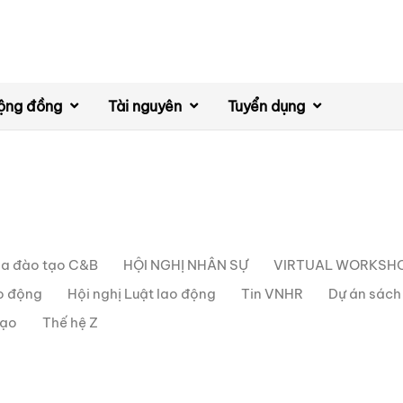
ộng đồng
Tài nguyên
Tuyển dụng
a đào tạo C&B
HỘI NGHỊ NHÂN SỰ
VIRTUAL WORKSH
ao động
Hội nghị Luật lao động
Tin VNHR
Dự án sác
đạo
Thế hệ Z