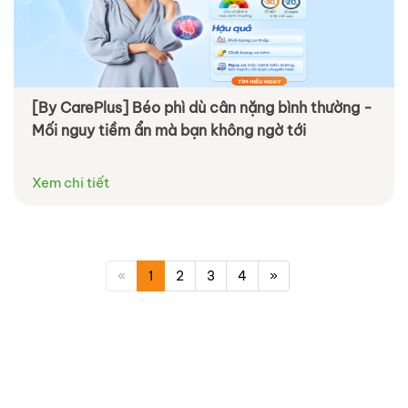
[By CarePlus] Béo phì dù cân nặng bình thường -
Mối nguy tiềm ẩn mà bạn không ngờ tới
Xem chi tiết
«
1
2
3
4
»