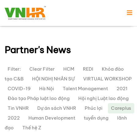
Partner's News
Filter:
Clear Filter
HCM
REDI
Khóa đào
tạo C&B
HỘI NGHỊ NHÂN SỰ
VIRTUAL WORKSHOP
COVID-19
Hà Nội
Talent Management
2021
Đào tạo Pháp luật lao động
Hội nghị Luật lao động
Tin VNHR
Dự án sách VNHR
Phúc lợi
Careplus
2022
Human Development
tuyển dụng
lãnh
đạo
Thế hệ Z