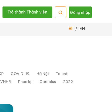
Trở thành Thành viên
Đăng nhập
VI
/
EN
OP
COVID-19
Hà Nội
Talent
h VNHR
Phúc lợi
Careplus
2022