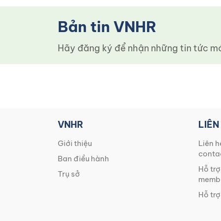
Bản tin VNHR
Hãy đăng ký để nhận những tin tức mới
VNHR
LIÊN
Giới thiệu
Liên h
conta
Ban điều hành
Hỗ trợ
Trụ sở
membe
Hỗ trợ