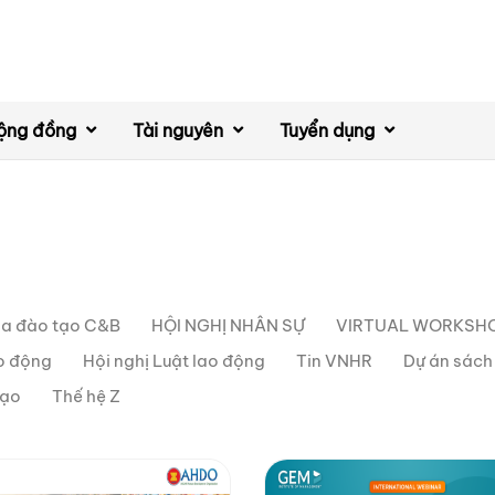
ộng đồng
Tài nguyên
Tuyển dụng
a đào tạo C&B
HỘI NGHỊ NHÂN SỰ
VIRTUAL WORKSH
ao động
Hội nghị Luật lao động
Tin VNHR
Dự án sác
đạo
Thế hệ Z