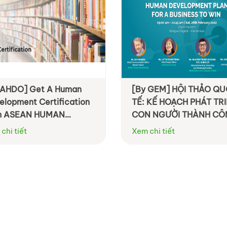
 AHDO] Get A Human
[By GEM] HỘI THẢO Q
elopment Certification
TẾ: KẾ HOẠCH PHÁT TR
m ASEAN HUMAN
CON NGƯỜI THÀNH C
VELOPMENT
CÙNG DOANH NGHIỆP
chi tiết
Xem chi tiết
ANIZATION