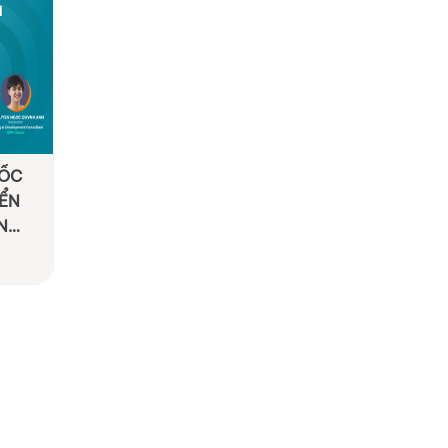
UỐC
IỂN
ÔNG