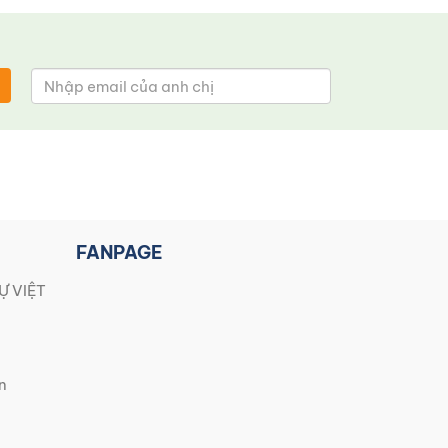
FANPAGE
Ự VIỆT
n