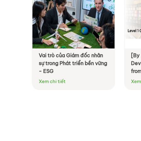
Vai trò của Giám đốc nhân
[By
sự trong Phát triển bền vững
Dev
- ESG
fro
DE
Xem chi tiết
Xem 
ORG