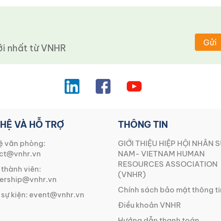
Gửi
 nhất từ ​​VNHR
 HỆ VÀ HỖ TRỢ
THÔNG TIN
ệ văn phòng:
GIỚI THIỆU HIỆP HỘI NHÂN S
ct@vnhr.vn
NAM- VIETNAM HUMAN
RESOURCES ASSOCIATION
 thành viên:
(VNHR)
rship@vnhr.vn
Chính sách bảo mật thông ti
 sự kiện:
event@vnhr.vn
Điều khoản VNHR
Hướng dẫn thanh toán