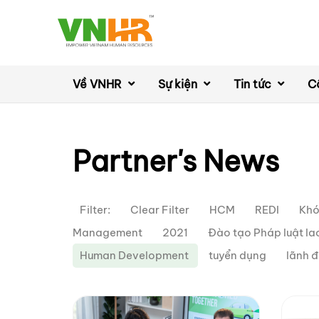
Về VNHR
Sự kiện
Tin tức
C
Partner's News
Filter:
Clear Filter
HCM
REDI
Khó
Management
2021
Đào tạo Pháp luật l
Human Development
tuyển dụng
lãnh 