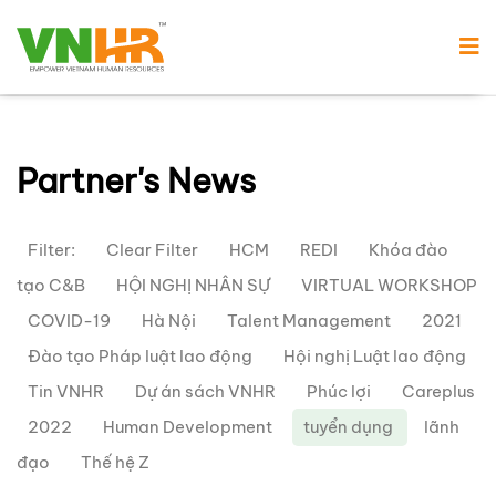
Partner's News
Filter:
Clear Filter
HCM
REDI
Khóa đào
tạo C&B
HỘI NGHỊ NHÂN SỰ
VIRTUAL WORKSHOP
COVID-19
Hà Nội
Talent Management
2021
Đào tạo Pháp luật lao động
Hội nghị Luật lao động
Tin VNHR
Dự án sách VNHR
Phúc lợi
Careplus
2022
Human Development
tuyển dụng
lãnh
đạo
Thế hệ Z